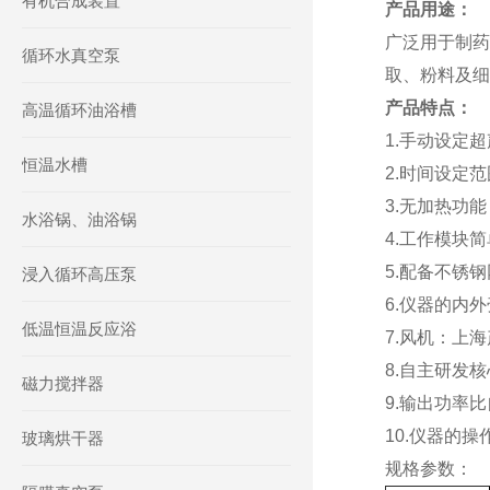
有机合成装置
产品用途：
广泛用于制药
循环水真空泵
取、粉料及细
产品特点：
高温循环油浴槽
1
.手动
设定超
恒温水槽
2
.
时间设定范围
3
.
无加热功能
水浴锅、油浴锅
4.
工作模块简
5.
配备不锈钢
浸入循环高压泵
6.
仪器的内外
低温恒温反应浴
7.风机：上
8.
自主研发核
磁力搅拌器
9.
输出功率比
10.
仪器的操
玻璃烘干器
规格参数：