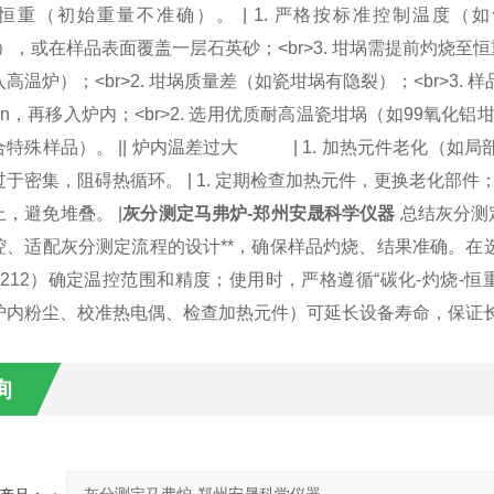
未恒重（初始重量不准确）。 | 1. 严格按标准控制温度（如食
in），或在样品表面覆盖一层石英砂；<br>3. 坩埚需提前灼烧至恒
高温炉）；<br>2. 坩埚质量差（如瓷坩埚有隐裂）；<br>3. 
5min，再移入炉内；<br>2. 选用优质耐高温瓷坩埚（如99氧化
特殊样品）。 || 炉内温差过大 | 1. 加热元件老化（如局部电
于密集，阻碍热循环。 | 1. 定期检查加热元件，更换老化部件；<b
，避免堆叠。 |
灰分测定马弗炉-郑州安晟科学仪器
总结灰分测
、适配灰分测定流程的设计**，确保样品灼烧、结果准确。在选择
T 212）确定温控范围和精度；使用时，严格遵循“碳化-灼烧
炉内粉尘、校准热电偶、检查加热元件）可延长设备寿命，保证
询