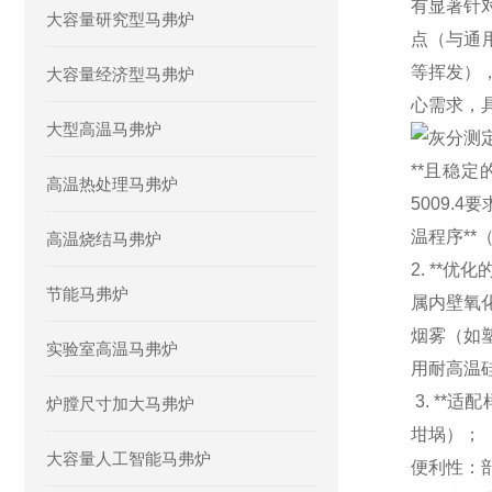
有显著针
大容量研究型马弗炉
点（与通用
等挥发）
大容量经济型马弗炉
心需求，
大型高温马弗炉
**且稳定
高温热处理马弗炉
5009.4
温程序**
高温烧结马弗炉
2. **
节能马弗炉
属内壁氧
烟雾（如
实验室高温马弗炉
用耐高温
3. **
炉膛尺寸加大马弗炉
坩埚）；
大容量人工智能马弗炉
便利性：部