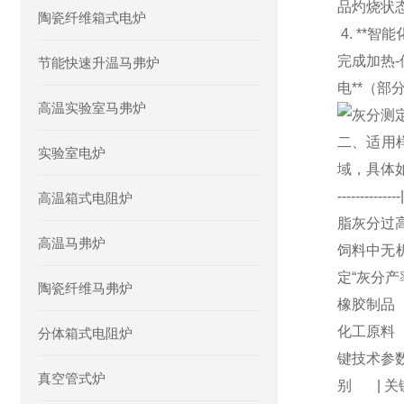
品灼烧状
陶瓷纤维箱式电炉
4. **
完成加热-
节能快速升温马弗炉
电**（
高温实验室马弗炉
二、适用
实验室电炉
域，具体如下
---------
高温箱式电阻炉
脂灰分过高
高温马弗炉
饲料中无机
定“灰分产
陶瓷纤维马弗炉
橡胶制品 
化工原料（
分体箱式电阻炉
键技术参
真空管式炉
别 | 关键