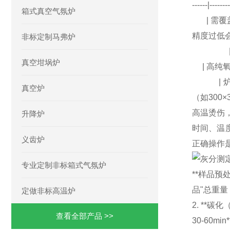
------|--
箱式真空气氛炉
| 需覆
精度过低
非标定制马弗炉
| 碳化阶
真空坩埚炉
| 高纯
| 炉腔
真空炉
（如300
高温烫伤
升降炉
时间、温度
义齿炉
正确操作是
专业定制非标箱式气氛炉
**样品预
品"总重量
定做非标高温炉
2. **
查看全部产品 >>
30-60