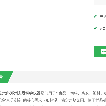
和
参
产
更
情
马弗炉-郑州安晟科学仪器
是门用于**食品、饲料、煤炭、塑料、
围绕“灰分测定"的核心需求（如控温、稳定灼烧氛围、便于样品