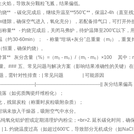
生火焰，导致灰分颗粒飞溅，结果偏低。
高温灼烧** - 碳化完成后，继续升温至**550℃**，保温2-4
2mm缝隙，确保空气进入，氧化充分），若配备排气口，可打开外
冷却与称量** - 灼烧完成后，关闭马弗炉，待炉温降至200℃
（约30-60min）； - 称量“坩埚+灰分"总重量（m₂），重
05g（恒重，确保灼烧）。
果计算** 灰分含量（%）=（m₂ - m₀）/（m₁ - m₀）×100
量。### 五、常见问题与解决方案（影响结果准确性的关键）在
题，需针对性排查：| 常见问题 | 可能原因 | 解决方案 ||-
--------------------------|-------------------------------------------||
脱落（如劣质陶瓷纤维粉化）；
碳化，残留炭粒（称重时炭粒吸附杂质）；
时坩埚未放入干燥器，吸附空气中水分。
更换高纯氧化铝炉腔或定期清理炉内粉尘；<br>2. 延长碳化时间，确保
1. 灼烧温度过高（如超过600℃，导致部分无机成分（如NaCl