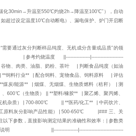
碳化30min→升温至550℃灼烧2h→降温至100℃"），自动
警（如超过设定温度10℃自动断电）、漏电保护、炉门开启断
“需要通过灰分判断样品纯度、无机成分含量或品质"的领
------------|---------------------
-----------|| **食品/农产品** | 谷物、肉类、油脂、奶粉、茶叶 | 判断食品纯度（如油
 **饲料行业** | 配合饲料、宠物食品、饲料原料 | 评估
*煤炭/能源** | 烟煤、无烟煤、生物质燃料（秸秆） | 测
00℃（生物质） || **塑料/橡胶** | 聚乙烯、聚丙烯、
| 700-800℃ || **医药/化工** | 中药饮片、
灰分影响产品性能） | 500-650℃ |### 三、关
以下参数，直接影响测定结果的准确性和效率：| 参数类
------|-----------------------------