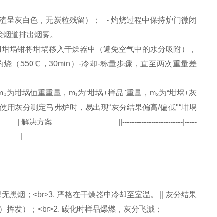
h（直至残渣呈灰白色，无炭粒残留）； - 灼烧过程中保持炉门微闭
接烟道排出烟雾。
以下，用坩埚钳将坩埚移入干燥器中（避免空气中的水分吸附），
复灼烧（550℃，30min）-冷却-称量步骤，直至两次重量差
 其中：m₀为坩埚恒重重量，m₁为“坩埚+样品"重量，m₂为“坩埚+灰
使用灰分测定马弗炉时，易出现“灰分结果偏高/偏低"“坩埚
------------------------|-----
 灰分结果偏高 |
无黑烟；<br>3. 严格在干燥器中冷却至室温。 || 灰分结果
）挥发）；<br>2. 碳化时样品爆燃，灰分飞溅；