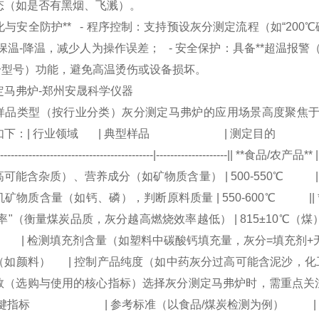
态（如是否有黑烟、飞溅）。
智能化与安全防护** - 程序控制：支持预设灰分测定流程（如“200℃
保温-降温，减少人为操作误差； - 安全保护：具备**超温报
部分型号）功能，避免高温烫伤或设备损坏。
样品类型（按行业分类）灰分测定马弗炉的应用场景高度聚焦于
：| 行业领域 | 典型样品 | 测定目的 | 参考灼烧温度 ||----
-----|-------------------------------------------|---------
可能含杂质）、营养成分（如矿物质含量） | 500-550℃ ||
矿物质含量（如钙、磷），判断原料质量 | 550-600℃ || *
率"（衡量煤炭品质，灰分越高燃烧效率越低） | 815±10℃（煤）、6
| 检测填充剂含量（如塑料中碳酸钙填充量，灰分=填充剂+无机杂质） 
如颜料） | 控制产品纯度（如中药灰分过高可能含泥沙，化工原料
数（选购与使用的核心指标）选择灰分测定马弗炉时，需重点关注
指标 | 参考标准（以食品/煤炭检测为例） | 说明 ||----------