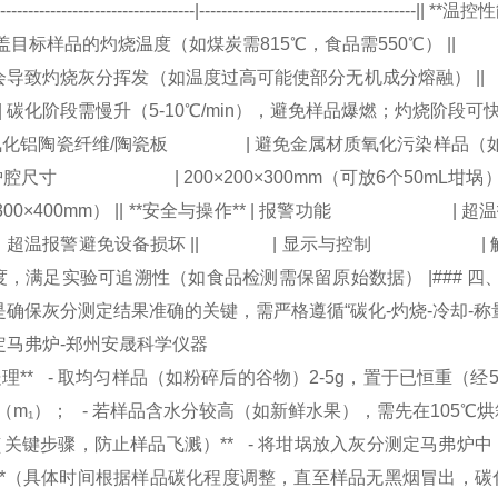
-----------------------------------------|---------------
盖目标样品的灼烧温度（如煤炭需815℃，食品需5
会导致灼烧灰分挥发（如温度过高可能使部分无机成分熔融） 
段需慢升（5-10℃/min），避免样品爆燃；灼烧阶段可快升（1
氧化铝陶瓷纤维/陶瓷板 | 避免金属材质氧化污染样品（如不
尺寸 | 200×200×300mm（可放6个50mL坩埚
×300×400mm） || **安全与操作** | 报警功能
，超温报警避免设备损坏 || | 显示与控制 | 触摸
，满足实验可追溯性（如食品检测需保留原始数据） |### 四、
确保灰分测定结果准确的关键，需严格遵循“碳化-灼烧-冷却-称
处理** - 取均匀样品（如粉碎后的谷物）2-5g，置于已恒重（经5
（m₁）； - 若样品含水分较高（如新鲜水果），需先在105
碳化（关键步骤，防止样品飞溅）** - 将坩埚放入灰分测定马弗炉中
min**（具体时间根据样品碳化程度调整，直至样品无黑烟冒出，