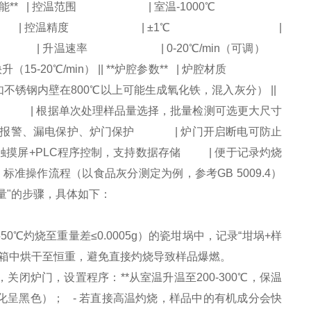
------------------------|| **温控性能** | 控温范围 | 室温-1000℃
50℃） || | 控温精度 | ±1℃ |
|| | 升温速率 | 0-20℃/min（可调）
5-20℃/min） || **炉腔参数** | 炉腔材质
锈钢内壁在800℃以上可能生成氧化铁，混入灰分） ||
） | 根据单次处理样品量选择，批量检测可选更大尺寸
 | 超温报警、漏电保护、炉门保护 | 炉门开启断电可防止
屏+PLC程序控制，支持数据存储 | 便于记录灼烧
标准操作流程（以食品灰分测定为例，参考GB 5009.4）
量"的步骤，具体如下：
50℃灼烧至重量差≤0.0005g）的瓷坩埚中，记录“坩埚+样
℃烘箱中烘干至恒重，避免直接灼烧导致样品爆燃。
，关闭炉门，设置程序：**从室温升温至200-300℃，保温
碳化呈黑色）； - 若直接高温灼烧，样品中的有机成分会快