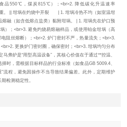
品550℃，煤炭815℃）；<br>2. 降低碳化升温速率
重。 || 坩埚在灼烧中开裂 | 1. 坩埚冷热不均（如室温坩
样品熔融（如含低熔点盐类）黏附坩埚。 | 1. 坩埚先在炉口预
铝坩埚）；<br>3. 避免灼烧易熔融样品，或使用铂金坩埚（高
阻丝熔断）；<br>2. 炉门密封不严，热量流失；<br>3.
r>2. 更换炉门密封圈，确保密封；<br>3. 坩埚均匀分布
定马弗炉是“用型高温设备"，其核心价值在于通过**控温、
时，需根据目标样品的行业标准（如食品GB 5009.4、
-恒重"流程，避免因操作不当导致结果偏差。此外，定期维护
长期检测稳定性。