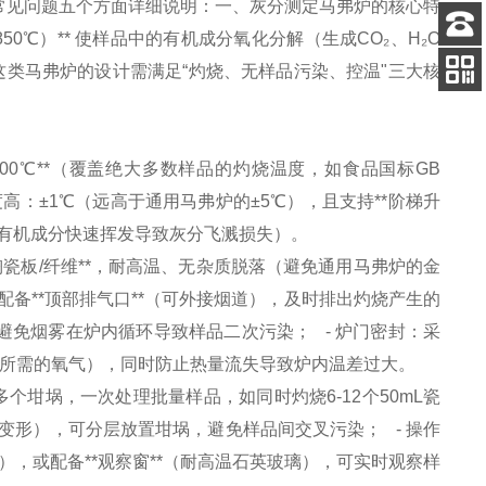
常见问题五个方面详细说明：一、灰分测定马弗炉的核心特
0℃）** 使样品中的有机成分氧化分解（生成CO₂、H₂O
客服
这类马弗炉的设计需满足“灼烧、无样品污染、控温"三大核
电话
关注
公众号
1000℃**（覆盖绝大多数样品的灼烧温度，如食品国标GB
 控温精度高：±1℃（远高于通用马弗炉的±5℃），且支持**阶梯升
防止有机成分快速挥发导致灰分飞溅损失）。
化铝陶瓷板/纤维**，耐高温、无杂质脱落（避免通用马弗炉的金
配备**顶部排气口**（可外接烟道），及时排出灼烧产生的
免烟雾在炉内循环导致样品二次污染； - 炉门密封：采
化所需的氧气），同时防止热量流失导致炉内温差过大。
合放置多个坩埚，一次处理批量样品，如同时灼烧6-12个50mL瓷
变形），可分层放置坩埚，避免样品间交叉污染； - 操作
），或配备**观察窗**（耐高温石英玻璃），可实时观察样