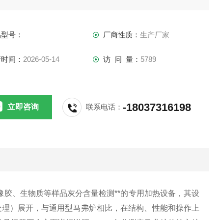
操作上有显著针对性。以下从核心特点、适用场景、关键技术
数、操作要点及常见问题五个方面详细说明：
品型号：
厂商性质：
生产厂家
新时间：
2026-05-14
访 问 量：
5789
-18037316198
立即咨询
联系电话：
橡胶、生物质等样品灰分含量检测**的专用加热设备，其设
处理）展开，与通用型马弗炉相比，在结构、性能和操作上