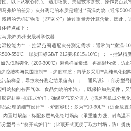
对性。以下从核心特点、适用场景、关键技术参数、操作要点及
马弗炉的差异）灰分测定的本质是通过**高温灼烧（通常500-85
，残留的无机矿物质（即“灰分"）通过重量差计算含量。因此，
具体特点如下：
的温控能力** - 控温范围适配灰分测定需求：通常为**室温-
要求500-550℃，煤炭国标GB/T 212要求815±10℃）； -
（如先低温碳化（200-300℃）避免样品爆燃，再高温灼烧，
优化的炉腔结构与氛围控制** - 炉腔材质：内壁多采用**高纯氧
化污染样品，导致灰分测定结果偏高）； - 通风设计：部分型号
塑料灼烧的有害气体、食品灼烧的水汽），既保护加热元件，又避
硅胶密封圈+扣压式炉门，确保空气充分进入（满足有机成分氧
适配样品处理的细节设计** - 炉腔容积：多为**10-30L**（适
 - 内置坩埚架：标配多层氧化铝坩埚架（承重能力强、耐高温不
分型号带**侧开式炉门**（比顶开式更便于取放坩埚，防止烫伤