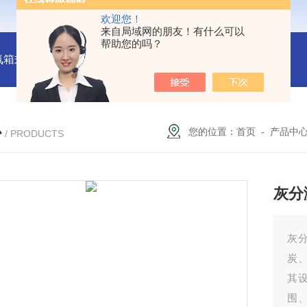
欢迎您！
来自局域网的朋友！有什么可以
帮助您的吗？
氛箱式炉厂家
灰分测定马弗炉-郑州安晟科学仪器
SX2-9-1
心
您的位置：
首页
-
产品中
/ PRODUCTS
灰分
灰
炭
其
围