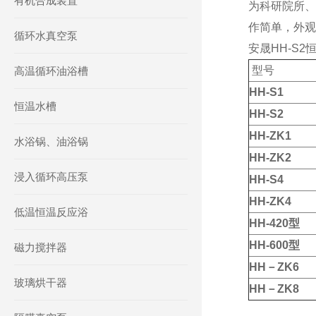
有机合成装置
为科研院所、
作简单，外观
循环水真空泵
安晟HH-S
型号
高温循环油浴槽
HH-S1
恒温水槽
HH-S2
HH-ZK1
水浴锅、油浴锅
HH-ZK2
浸入循环高压泵
HH-S4
HH-ZK4
低温恒温反应浴
HH-420型
HH-600型
磁力搅拌器
HH－ZK6
玻璃烘干器
HH－ZK8