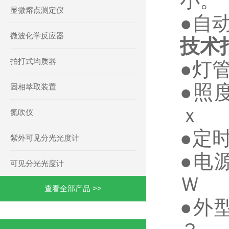
小
显微熔点测定仪
●自
微波化学反应器
技术
拍打式均质器
●
●照
固相萃取装置
ｘ
氮吹仪
●
紫外可见分光光度计
●
可见分光光度计
Ｗ
查看全部产品 >>
●