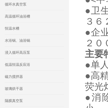
循环水真空泵
●卫
高温循环油浴槽
３６
恒温水槽
●企
２０
水浴锅、油浴锅
主要
浸入循环高压泵
●单
低温恒温反应浴
●高
磁力搅拌器
荧光
玻璃烘干器
●消
隔膜真空泵