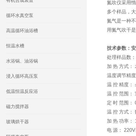
有机合成装置
氮吹仪采用惰
多个样品，大
循环水真空泵
氮气是一种不
用氮气吹干是
高温循环油浴槽
恒温水槽
技术参数：
安
处理样品数： 
水浴锅、油浴锅
加 热 方式：
温度调节精度：
浸入循环高压泵
温 控 精度： ±
低温恒温反应浴
温 控 范围：
定 时 范围： 
磁力搅拌器
温 控 方式：
加 热 功率： 
玻璃烘干器
电 源： 220V±