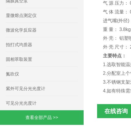
隔膜真空泵
气 源 压力： 
气 体 流量： 0
显微熔点测定仪
进气嘴(外径)
重 量： 3.8kg
微波化学反应器
外 壳： 铝塑
拍打式均质器
外 壳 尺寸： 2
主要特点：
固相萃取装置
1.选取智能
2.分配室上
氮吹仪
3.不锈钢支
紫外可见分光光度计
4.如有特殊
可见分光光度计
在线咨询
查看全部产品 >>