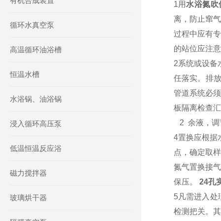
有机合成装置
1用
水浴氮吹
离，防止窜气
循环水真空泵
过程中应有专
的站位应注意
高温循环油浴槽
2系统或设备
恒温水槽
任落实。排放
管道系统必须
水浴锅、油浴锅
板隔离检查汇
2 余液，
浸入循环高压泵
4置换应根据
低温恒温反应浴
点，确定取样
氮气置换接气
磁力搅拌器
保压。
24
5凡需进入处
玻璃烘干器
检测把关。其