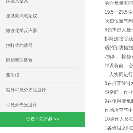
隔膜真空泵
的含氧量和可
19.5一2
显微熔点测定仪
吹扫仪氮气
6勿需进人处
微波化学反应器
拆除连接管线
拍打式均质器
适的预防措施
7拆卸、检修
固相萃取装置
封设备前，必
二人协同进
氮吹仪
8在打开经过
紫外可见分光光度计
限空间，作
9在使用液氮
可见分光光度计
作场所空气
10操作人员
查看全部产品 >>
1各班组之间