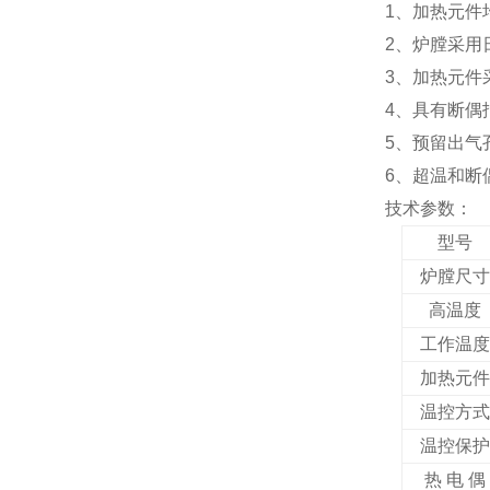
1、加热元件
2、炉膛采用
3、加热元件
4、具有断偶
5、预留出气
6、超温和断
技术参数：
型号
炉膛尺
高温度
工作温
加热元
温控方
温控保
热 电 偶