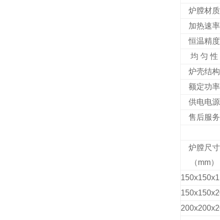
炉膛材
加热速
恒温精
均 匀 性
炉壳结
额定功
供电电
售后服
炉膛尺
（mm）
150x150x1
150x150x2
200x200x2