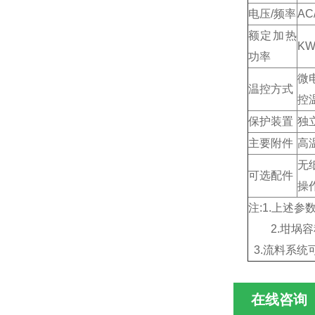
电压/频率
AC
额定加热
K
功率
微
温控方式
控
保护装置
独
主要附件
高
无
可选配件
操
注:1.上述参
2.坩埚容
3.流料系统
在线咨询