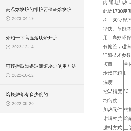
内,通电加热
高温熔块炉的维护要保证熔块炉的稳定性
此款
1700
2023-04-19
构，30段程
率快、节能
用；高效环保
介绍一下高温熔块炉开炉
有偏差，超
2022-12-14
详细技术参数
项目
单
可搅拌型陶瓷玻璃熔块炉使用方法
坩埚容积
L
2022-10-12
温度
控温精度
℃
熔块炉都有多少度的
均匀度
2022-09-20
加热元件
根
坩埚材质
熔
进料方式
上