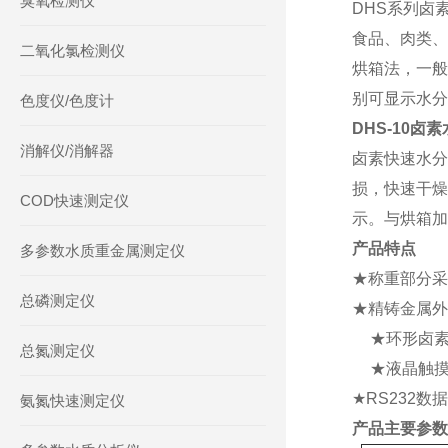
臭氧检测仪
DHS系列卤
食品、肉类、
二氧化氯检测仪
烘箱法，一般
别可显示水分
色度仪/色度计
DHS-10卤
消解仪/消解器
卤素快速水分
损，快速干燥
COD快速测定仪
示。与烘箱加
产品特点
多参数水质重金属测定仪
★称重部分采
总磷测定仪
★精铸金属外
★环形卤
总氮测定仪
★液晶触
★RS232
氨氮快速测定仪
产品主要参数