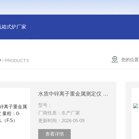
氛箱式炉厂家
灰分测定马弗炉-郑州安晟科学仪器
SX2-9-1
心
您的位置
/ PRODUCTS
水质中锌离子重金属测定仪 量程：0-3mg/L（F.S）
型号：
厂商性质：生产厂家
更新时间：2026-05-09
查看详情