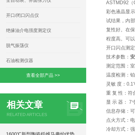
全自动表、界面张力仪
ASTMD92
彩色液晶显示
开口/闭口闪点仪
试结果，内部
复性好。在保证
绝缘油介电强度测定仪
程度高。可以
脱气振荡仪
开口闪点测定
技术参数：
安
石油检测仪器
测定范围：室温
温度检测：铂
查看全部产品 >>
灵敏 度：0.1
重 复 性：符合G
显 示 器： 
相关文章
信息存储：可
RELATED ARTICLES
点火方式：电
冷却方式：强
1600℃新型陶瓷纤维马弗炉优势