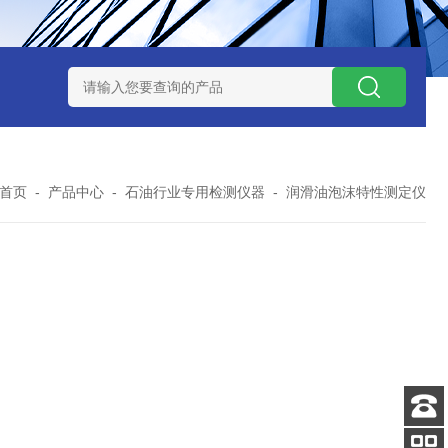
7TP高温实验用热失重马弗炉
实验室小型高温马弗炉
陶瓷纤维高
首页
-
产品中心
-
石油行业专用检测仪器
-
润滑油泡沫特性测定仪
客服