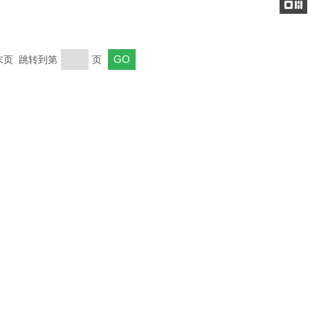
电话
关注
公众号
 末页 跳转到第
页