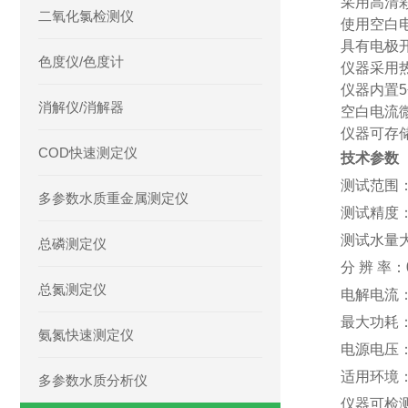
采用高清
二氧化氯检测仪
使用空白
具有
电极
色度仪/色度计
仪器
采用
仪器
内置
消解仪/消解器
空白电流
仪器可
存
COD快速测定仪
技术参数
测试范围：
多参数水质重金属测定仪
测试
精度
测试水量大
总磷测定仪
分
辨
率：0
总氮测定仪
电解电流：
最大功耗：
氨氮快速测定仪
电源电压：A
适用环境：
多参数水质分析仪
仪器可检