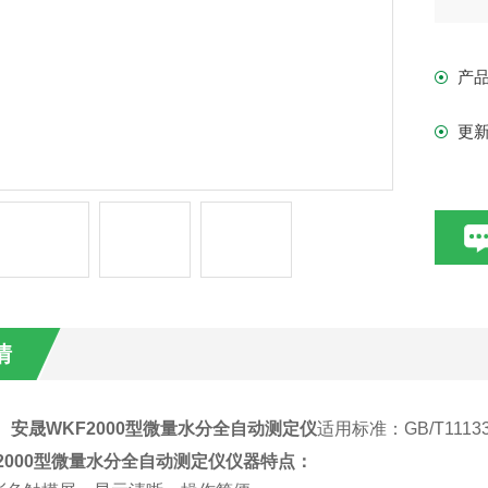
4
5
产
（m
6
更
7、
情
安晟WKF2000型微量水分全自动测定仪
适用标准：GB/T11133 G
2000型微量水分全自动测定仪
仪器特点：