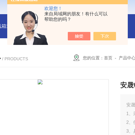
欢迎您！
来自局域网的朋友！有什么可以
帮助您的吗？
氛箱式炉厂家
灰分测定马弗炉-郑州安晟科学仪器
SX2-9-1
心
您的位置：
首页
-
产品中
/ PRODUCTS
安晟
安晟
1
2
3