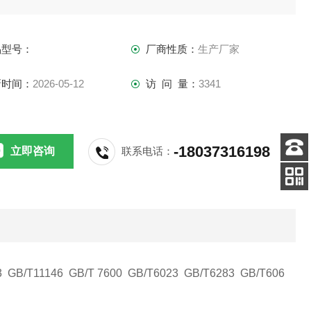
、仪器采用热敏式微型打印机，打印方便快捷（选配功能）
、仪器内置5个计算公式，可根据需要选择测试结果的计算单位
品型号：
厂商性质：
生产厂家
g/l、ppm、%）
、空白电流微处理器自动控制补偿，试剂可快速达到平衡状态
新时间：
2026-05-12
访 问 量：
3341
仪器
-18037316198
立即咨询
联系电话：
客服
电话
关注
公众号
B/T11146 GB/T 7600 GB/T6023 GB/T6283 GB/T606