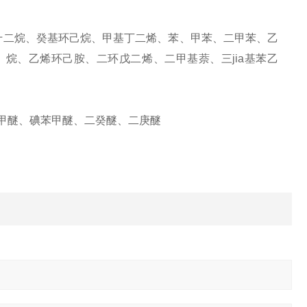
十二烷、癸基环己烷、甲基丁二烯、苯、甲苯、二甲苯、乙
烷、乙烯环己胺、二环戊二烯、二甲基萘、三jia基苯乙
苯甲醚、碘苯甲醚、二癸醚、
二
庚醚