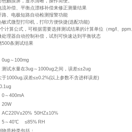
彩色触摸
屏，显示清晰，操作简便
。
电流补偿、平衡点漂移补偿来修正测量结果
开路、电极短路自动检测报警功能
热敏式微型打印机，打印方便快捷
(选配
功能
)
5个
计算公式，
可
根据需要选择测试结果
的
计算单位（
mg/l、pp
微处理器自动控制补偿，试剂可快速达到平衡状态
储
500条
测试结果
0
ug～
100mg
：
测试水量在3ug
～
1000ug
之间
，
误差≤±
2
ug
于1000ug
,
误差
≤
±0.
2
%(
以上
参数
不含
进样误差
)
.1ug
0～400mA
20W
C220V±20% 50HZ±10%
5～40℃
≤85%
RH
测物质种类包括：