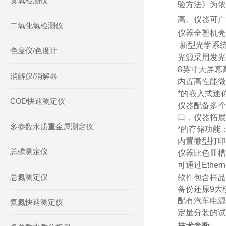
臭氧检测仪
验方法》为依
高。仪器可广
二氧化氯检测仪
仪器全塑机壳
新型光学系统
色度仪/色度计
光源采用发光
8英寸大屏幕
消解仪/消解器
内置高性能微
*的嵌入式迷
COD快速测定仪
仪器配备多个
口，仪器拓展
多参数水质重金属测定仪
*的存储功能
内置微型打印
总磷测定仪
仪器比色皿槽
可通过Eth
总氮测定仪
软件包含样品
备份还原9大
配有汽车电源
氨氮快速测定仪
定量分装的试