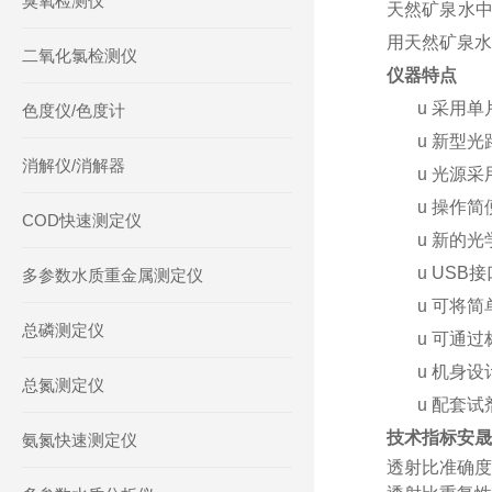
臭氧检测仪
天然矿泉水中
用天然矿泉水
二氧化氯检测仪
仪器特点
u
采用单
色度仪/色度计
u
新型光
消解仪/消解器
u
光源采
u
操作简
COD快速测定仪
u
新的光
u
USB
多参数水质重金属测定仪
u
可将简
总磷测定仪
u
可通过
u
机身设
总氮测定仪
u
配套试
技术指标
安晟
氨氮快速测定仪
透射比准确度：