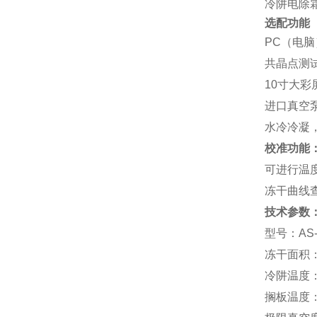
冷阱电除
选配功能
P
C
（电脑
共晶点测试
10寸大
进口真空
水冷冷凝
校准功能
可进行温
冻干曲线
技术参数
型号：
AS
冻干面积：
冷阱温度：
搁板温度：-