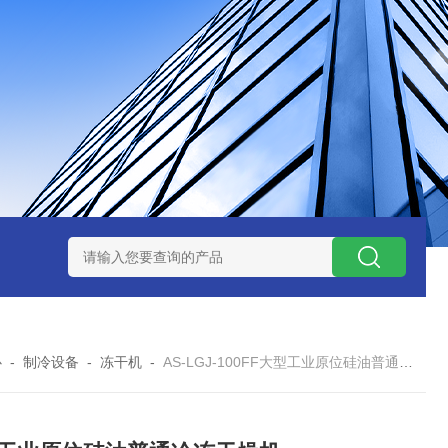
7TP高温实验用热失重马弗炉
实验室小型高温马弗炉
陶瓷纤维高
心
-
制冷设备
-
冻干机
-
AS-LGJ-100FF大型工业原位硅油普通冷冻干燥机