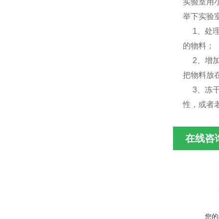
实验室用
举下实验
1、处理
的物料；
2、增加
把物料放
3、冻干
性，或者
在线咨
您的