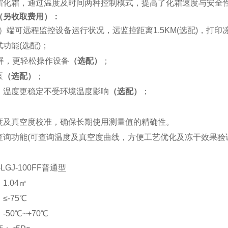
霜化霜，通过温度及时间两种控制模式，提高了化霜速度与安全
（另收取费用）
：
）端
可远程监控设备运行状况，远监控距离1.5KM(选配)
，打印
功能(选配)
；
彩屏，更轻松操作设备
（选配）
；
泵
（选配）
；
，温度更稳定不受环境温度影响
（选配）
；
：
度及真空度校准，确保长期使用测量值的精确性。
查询功能(可查询温度及真空度曲线，方便工艺优化及冻干效果验
：
-LGJ-100FF
普通型
1.04㎡
≤-75℃
50℃~+70℃