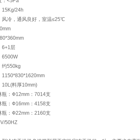
：<5Pa
5Kg/24h
风冷，通风良好，室温≤25℃
0mm
0*360mm
6+1层
6500W
：约
55
0kg
：
1150*830*1620mm
0L(料厚10mm)
瓶：Ф12mm：7014支
瓶：Ф16mm：4158支
瓶：Ф22mm：2160支
0V/50HZ