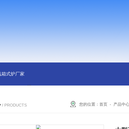
氛箱式炉厂家
灰分测定马弗炉-郑州安晟科学仪器
SX2-9-1
心
您的位置：
首页
-
产品中
/ PRODUCTS