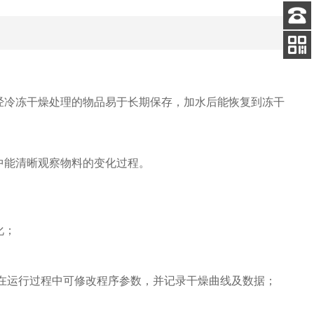
客服
电话
关注
公众号
冷冻干燥处理的物品易于长期保存，加水后能恢复到冻干
中能清晰观察物料的变化过程
。
化；
在运行过程中可修改程序参数，并记录干燥曲线
及数据
；