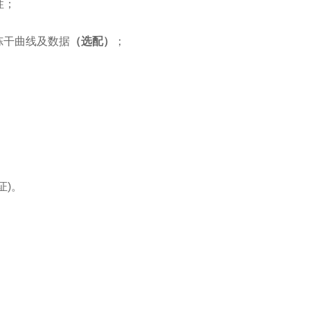
性；
冻干曲线及数据
（选配）
；
证)。