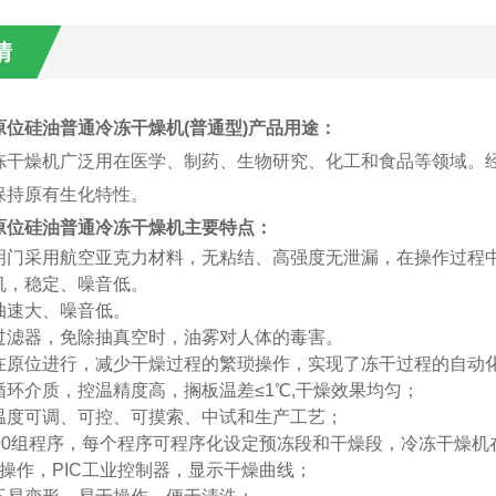
情
原位硅油普通冷冻干燥机
(普通型)
产品用途：
干燥机广泛用在医学、制药、生物研究、化工和食品等领域。经
保持原有生化特性。
原位硅油普通冷冻干燥机
主要特点：
明门采用航空亚克力材料，无粘结、高强度无泄漏
，在操作过程
机，稳定、噪音低。
抽速大、噪音低。
过滤器
，
免除抽真空时，油雾对人体的毒害。
在原位进行，减少干燥过程的繁琐操作，实现了冻干过程的自动
循环介质，控温精度高，搁板温差≤1℃,干燥效果均匀；
温度可调、可控、可摸索、中试和生产工艺；
00
组
程序，每个程序可程序化设定预冻段和干燥段，冷冻干燥机
操作，PIC工业控制器，显示干燥曲线；