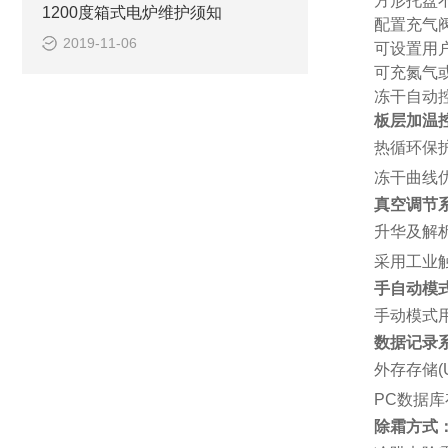
方形托盘
1200度箱式电炉维护须知
配置充气
2019-11-06
可设置用
可充氮气
冻干自动
板层加温
热循环保
冻干曲线
真空调节
升华及解
采用工业
手自动模
手动模式
数据记录
外存存储(
PC数据
除霜方式