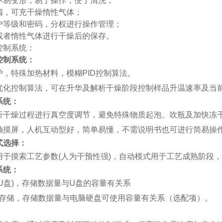
不易变形，易于操作，便于清洗；
阀，可充干燥惰性气体；
户等级和密码，分权进行操作管理；
或者惰性气体进行干燥后的保存。
控制系统：
控制系统：
护，特殊加热材料，模糊PID控制算法。
优化控制算法，可在升华及解析干燥阶段控制样品升温速率及当
系统：
析干燥过程进行真空度调节，避免特殊物质起泡、吹瓶及加快冻
触摸屏，人机互动型好，简单易懂，不需说明书也可进行简易操
式选择：
用于摸索工艺参数(人为干预性强)，自动模式用于工艺成熟阶段
系统：
U盘)，存储数据量与U盘的容量有关系
库存储，存储数据量与电脑硬盘可使用容量有关系
（选配项）
。
：