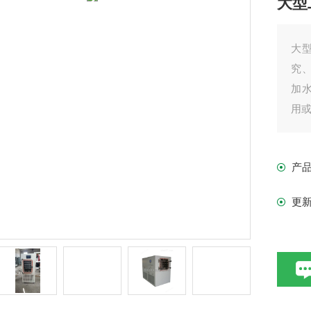
大型
大
究
加
用
产
更