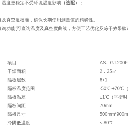
，温度更稳定不受环境温度影响
（选配）
；
：
度及真空度校准，确保长期使用测量值的精确性。
查询功能(可查询温度及真空度曲线，方便工艺优化及冻干效果验
项目
AS-LGJ-200F
干燥面积
2
．2
5
㎡
隔板层数
6+1
隔板温度范围
-
5
0℃-+70
隔板温差
±1℃（平衡时
隔板间距
7
0mm
隔板尺寸
500mm*900m
冷阱低温度
≤-
8
0℃