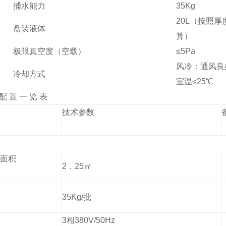
捕水能力
35
Kg
20
L（按照厚
盘装液体
算）
极限真空度（空载）
≤
5
Pa
风冷：通风良
冷却方式
室温≤25℃
配 置 一 览 表
技术参数
面积
2
．2
5
㎡
35
Kg/批
3相380V/50Hz