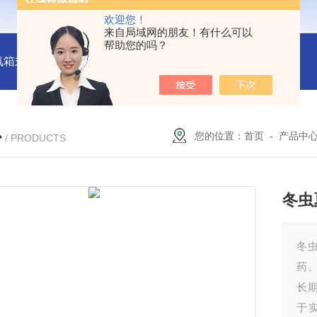
欢迎您！
来自局域网的朋友！有什么可以
帮助您的吗？
氛箱式炉厂家
灰分测定马弗炉-郑州安晟科学仪器
SX2-9-1
心
您的位置：
首页
-
产品中
/ PRODUCTS
冬虫
冬
药
长
于