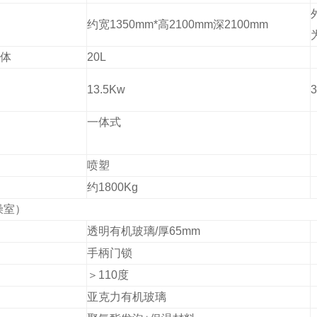
约宽1
35
0mm*高2100mm深
21
00mm
体
2
0L
1
3.5
Kw
3
一体式
喷塑
约1
8
00Kg
燥室）
透明有机玻璃/厚65mm
手柄门锁
＞110度
亚克力有机玻璃