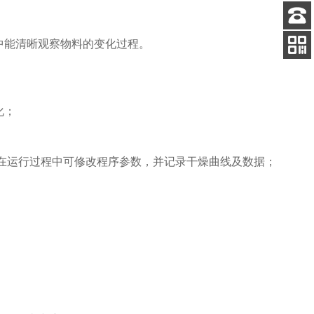
客服
中能清晰观察物料的变化过程
。
电话
关注
公众号
化；
在运行过程中可修改程序参数，并记录干燥曲线
及数据
；