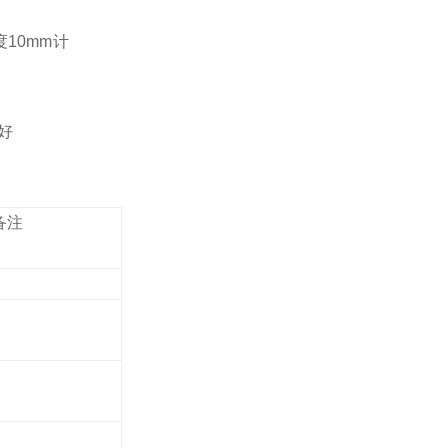
度10mm计
好
备注