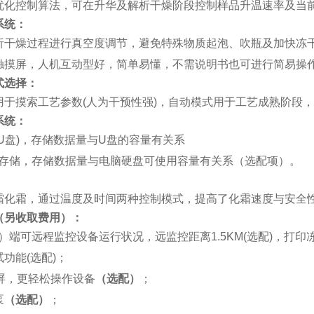
优化控制算法，可在升华及解析干燥阶段控制样品升温速率及当
系统：
析干燥过程进行真空度调节，避免特殊物质起泡、吹瓶及加快冻
触摸屏，人机互动型好，简单易懂，不需说明书也可进行简易操
式选择：
用于摸索工艺参数(人为干预性强)，自动模式用于工艺成熟阶段
系统：
U盘)，存储数据量与U盘的容量有关系
库存储，存储数据量与电脑硬盘可使用容量有关系
（选配项）
。
：
霜化霜，通过温度及时间两种控制模式，提高了化霜速度与安全
（另收取费用）
：
）端
可远程监控设备运行状况，远监控距离1.5KM(选配)
，打印
功能(选配)
；
彩屏，更轻松操作设备
（选配）
；
泵
（选配）
；