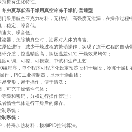
保持原有生化特性。
：
冬虫夏草低温干燥用真空冷冻干燥机-普通型
明门采用航空亚克力材料，无粘结、高强度无泄漏
，在操作过程
机，稳定、噪音低。
抽速大、噪音低。
过滤器
，
免除抽真空时，油雾对人体的毒害。
在原位进行，减少干燥过程的繁琐操作，实现了冻干过程的自动
循环介质，控温精度高，搁板温差≤1℃,干燥效果均匀；
温度可调、可控、可摸索、中试和生产工艺；
00
组
程序，每个程序可程序化设定预冻段和干燥段，冷冻干燥机
操作，PIC工业控制器，显示干燥曲线；
不易变形，易于操作，便于清洗；
阀，可充干燥惰性气体；
户等级和密码，分权进行操作管理；
或者惰性气体进行干燥后的保存。
控制系统：
控制系统：
护，特殊加热材料，模糊PID控制算法。