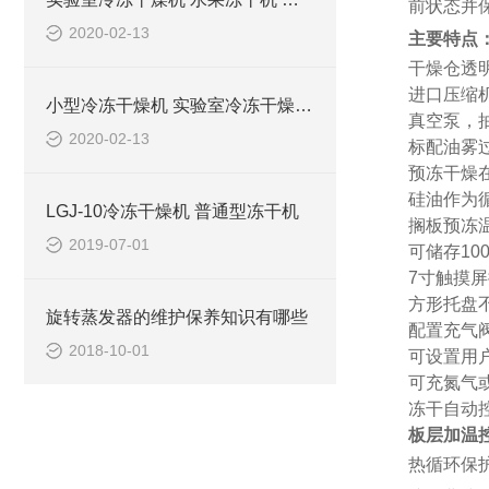
前状态并
2020-02-13
主要特点
干燥仓透
进口
压缩
小型冷冻干燥机 实验室冷冻干燥机 虫草冻干机 食品冻干机
真空泵，
2020-02-13
标配油雾
预冻干燥
硅油作为
LGJ-10冷冻干燥机 普通型冻干机
搁板
预冻
2019-07-01
可储存
1
0
7寸触摸屏
方形托盘
旋转蒸发器的维护保养知识有哪些
配置充气
2018-10-01
可设置用
可充氮气
冻干自动
板层加温
热循环保