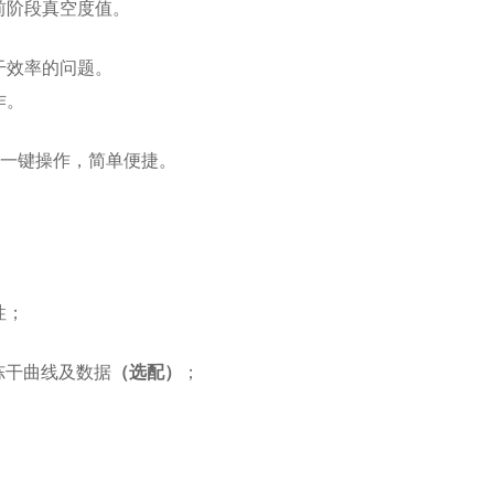
前阶段真空度值。
干效率的问题。
作。
，一键操作，简单便捷。
性；
冻干曲线及数据
（选配）
；