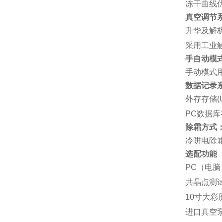
冻干曲线
真空调节
升华及解
采用工业
手自动模
手动模式
数据记录
外存存储(
PC数据
除霜方式
冷阱电除
选配功能
P
C
（电脑
共晶点测试
10寸大
进口真空