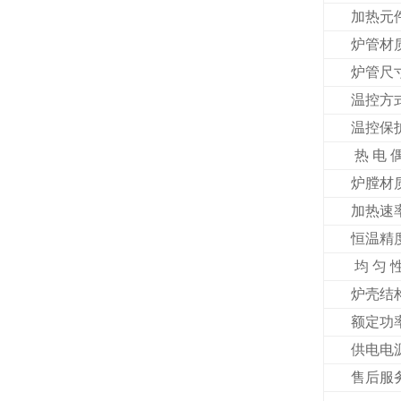
加热元
炉管材
炉管尺
温控方
温控保
热 电 
炉膛材
加热速
恒温精
均 匀 
炉壳结
额定功
供电电
售后服