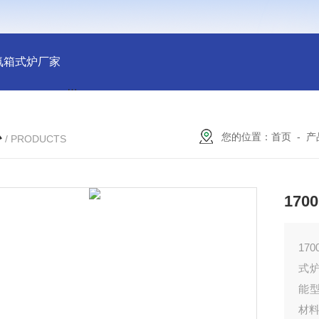
氛箱式炉厂家
灰分测定马弗炉-郑州安晟科学仪器
SX2-9-1
心
您的位置：
首页
-
产
/ PRODUCTS
17
17
式炉
能
材