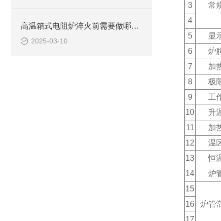
3
常
4
高温箱式电阻炉淬火前需要做哪些准备工作
5
显
2025-03-10
6
炉
7
加
8
极
9
工
10
升
11
加
12
温
13
恒
14
炉
15
16
炉管
17