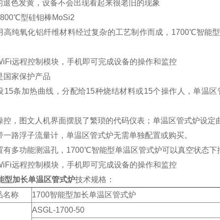
的退色发黄，设备不会出现看起来很老旧的现象
1800℃型硅钼棒MoSi2
膛采用高纯氧化铝纤维材料经过复杂的工艺制作而成，1700℃智
配WiFi远程控制模块，手机即可完成设备的操作和监控
备是国家保护产品
以预设15条加热曲线，分配给15种烧结材料或15个操作人，单
摸屏操控，图文人机界面摆脱了繁琐的代码仪表；单温区管式炉设
体自带一路浮子流量计，单温区管式炉无需单独配置或购买。
兰设置有多功能测温孔，1700℃智能型单温区管式炉可以真空状
配WiFi远程控制模块，手机即可完成设备的操作和监控
智能型加长单温区管式炉
技术规格：
品名称
1700智能型加长单温区管式炉
ASGL-1700-50