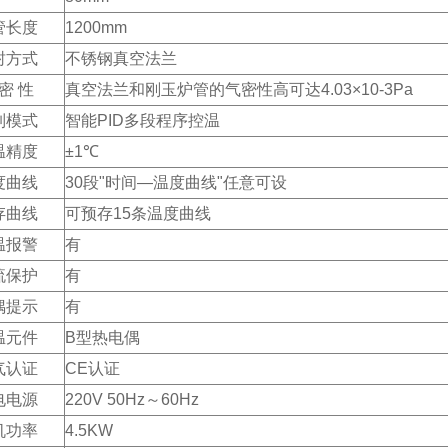
管长度
1200mm
封方式
不锈钢真空法兰
 密 性
真空法兰和刚玉炉管的气密性高可达4.03×10-3Pa
制模式
智能PID多段程序控温
温精度
±1℃
度曲线
30段"时间—温度曲线"任意可设
存曲线
可预存15条温度曲线
温报警
有
流保护
有
偶提示
有
温元件
B型热电偶
气认证
CE认证
电电源
220V 50Hz～60Hz
机功率
4.5KW