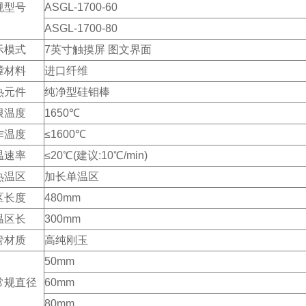
规型号
ASGL-1700-60
ASGL-1700-80
示模式
7英寸触摸屏 图文界面
膛材料
进口纤维
热元件
纯净型硅钼棒
限温度
1650℃
作温度
≤1600℃
温速率
≤20℃(建议:10℃/min)
热温区
加长单温区
区长度
480mm
温区长
300mm
管材质
高纯刚玉
50mm
常规直径
60mm
80mm