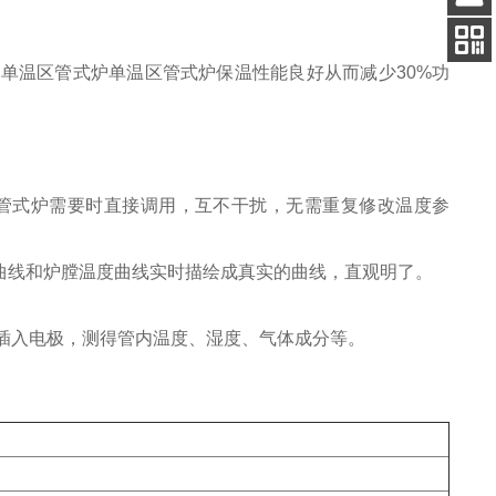
客服
电话
能型单温区管式炉单温区管式炉保温性能良好从而减少30%功
关注
公众号
温区管式炉需要时直接调用，互不干扰，无需重复修改温度参
定曲线和炉膛温度曲线实时描绘成真实的曲线，直观明了。
态下插入电极，测得管内温度、湿度、气体成分等。