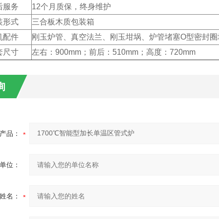
后服务
12个月质保，终身维护
装形式
三合板木质包装箱
机配件
刚玉炉管、真空法兰、刚玉坩埚、炉管堵塞O型密封圈
套尺寸
左右：900mm；前后：510mm；高度：720mm
询
产品：
单位：
姓名：