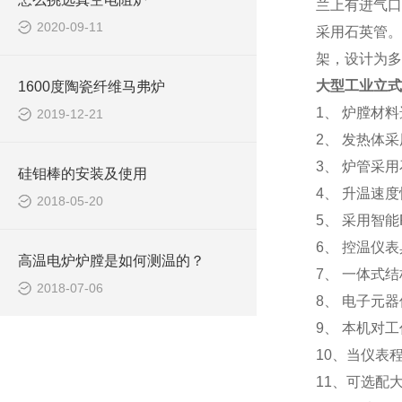
兰上有进气口
2020-09-11
采用石英管。
架，设计为多
大型工业立式
1600度陶瓷纤维马弗炉
1、 炉膛材
2019-12-21
2、 发热体
3、 炉管采
硅钼棒的安装及使用
4、 升温速度
2018-05-20
5、 采用智
6、 控温仪
高温电炉炉膛是如何测温的？
7、 一体式
2018-07-06
8、 电子元
9、 本机对
10、当仪表
11、可选配