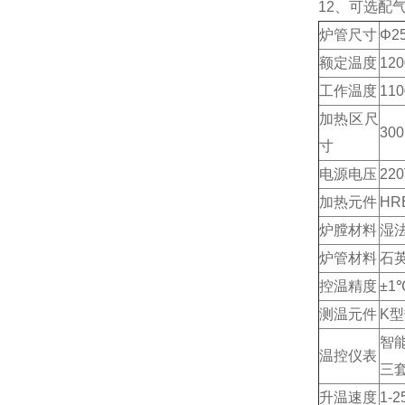
12、可选配
炉管尺寸
Φ25
额定温度
12
工作温度
11
加热区尺
30
寸
电源电压
220
加热元件
H
炉膛材料
湿
炉管材料
石
控温精度
±1
测温元件
K
智
温控仪表
三
升温速度
1-