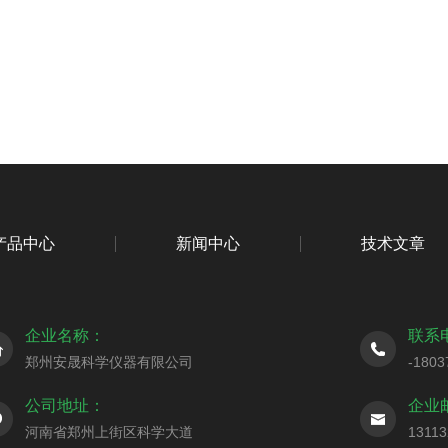
产品中心
新闻中心
技术文章
企业名称：
联系
郑州安晟科学仪器有限公司
-1803
公司地址：
企业
河南省郑州上街区科学大道
1311