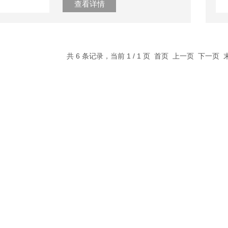
查看详情
共 6 条记录，当前 1 / 1 页 首页 上一页 下一页