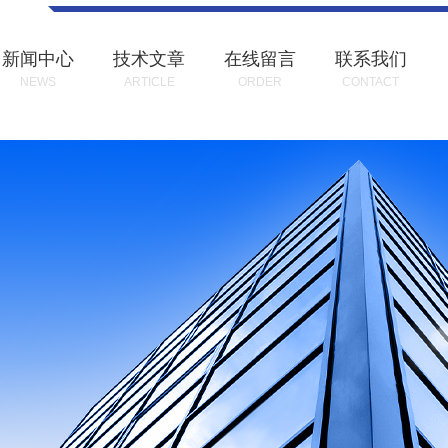
新闻中心
技术文章
在线留言
联系我们
NEWS
ARTICLE
ORDER
CONTACT