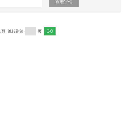
查看详情
 末页 跳转到第
页