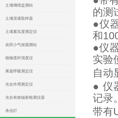
●
带
土壤墒情监测站
的测
土壤溶液取样器
●
仪
土壤紧实度测定仪
和1
●
仪
农田小气候观测站
实验
植物茎杆强度仪
自动
果蔬呼吸测定仪
●
仪
光合作用测定仪
记录
光合有效辐射检测仪器
带有
杀虫灯