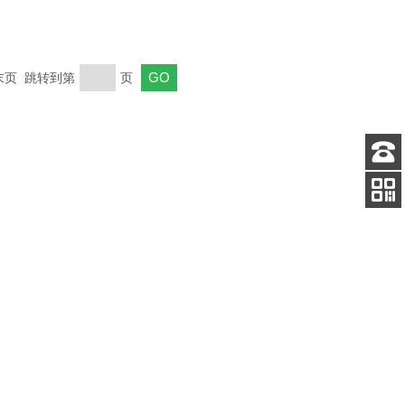
 末页 跳转到第
页
客服
电话
关注
公众号