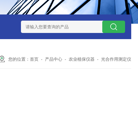
7TP高温实验用热失重马弗炉
实验室小型高温马弗炉
陶瓷纤维高
您的位置：
首页
-
产品中心
-
农业植保仪器
-
光合作用测定仪