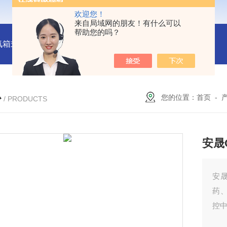
欢迎您！
来自局域网的朋友！有什么可以
帮助您的吗？
氛箱式炉厂家
灰分测定马弗炉-郑州安晟科学仪器
SX2-9-1
心
您的位置：
首页
-
/ PRODUCTS
安晟
安
药
控