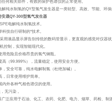
的任何相关部件，有效的保护色谱仪的正常使用。
E电解纯水制氢的QY型氢气发生器是一类轻型、高效、节能、环
势
安晟QY-300型氢气发生器
*的SPE电解纯水制氢技术。
国举科技自行研制的*技术。
款采用液晶显示屏告别传统的数码管显示，更直观的感觉对仪器状
片机控制，实现智能现代化。
再使用危险且价格昂贵的氢气钢瓶。
纯度高（99.999%），流量稳定，使用安全方便。
简单，安全可靠，纯水电解制氢（杜绝加碱）。
性高，日常使用维护简单。
足国内外各种气相色谱仪的使用。
蚀，无污染 。
广泛应用于石油、化工、农药、化肥、电力、烟草、药检、制酒