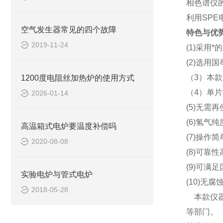
相色谱仪
利用SP
空气发生器常见的四个故障
特色与优
2019-11-24
(1)采用
(2)选用
（3）本
1200度电阻丝加热炉的使用方式
（4）单
2026-01-14
(5)无需
(6)氢气
高温箱式电炉要温度补偿吗
(7)操作
2020-08-08
(8)可靠
(9)可满
实验电炉与管式电炉
(10)无腐
2018-05-28
本款仪器
等部门。