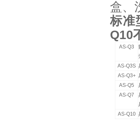
盒、
标准
Q1
AS
-Q3
AS-Q3S
AS-Q3+
AS
-Q5
AS
-Q7
AS
-
Q
10