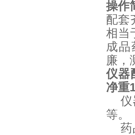
操作
配套
相当
成品
廉，
仪器
净重1
仪器
等
。
药