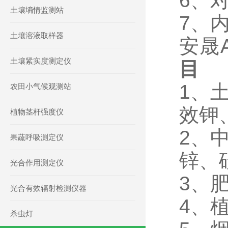
6、
土壤墒情监测站
7、
土壤溶液取样器
安晟
土壤紧实度测定仪
目
1、
农田小气候观测站
效
钾
植物茎杆强度仪
2、
果蔬呼吸测定仪
锌、
光合作用测定仪
3、
光合有效辐射检测仪器
4、
杀虫灯