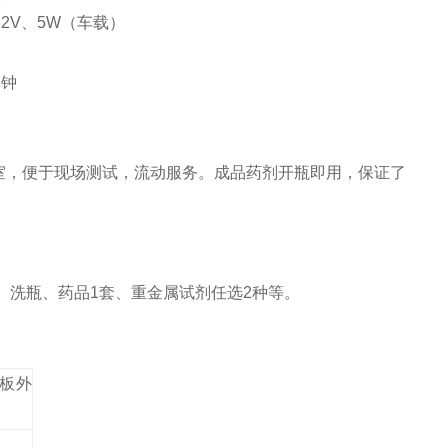
2V、5W（车载）
分钟
室，便于现场测试，流动服务。成品药剂开瓶即用，保证了
、洗瓶、药品1套
、重金属试剂任选
2种
等
。
板外