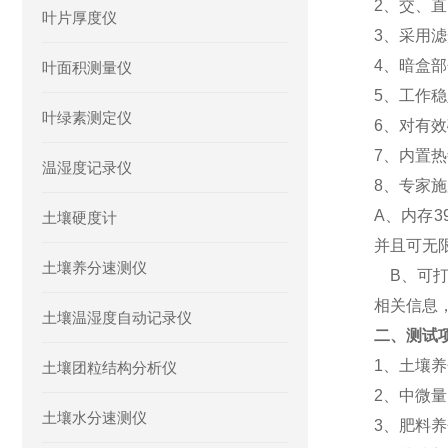
2
、
交、直
叶片厚度仪
3、
采用
滤
4、
暗盒部
叶面积测量仪
5、
工作稳
叶绿素测定仪
6、
对有效
7、
内置热
温湿度记录仪
8、
专家施
A、
内存3
土壤硬度计
并且可无
土壤养分速测仪
B
、
可
相关信息
土壤温湿度自动记录仪
二、测试
1、
土壤养
土壤团粒结构分析仪
2、中
微量
土壤水分速测仪
3、
肥料养