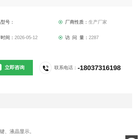
、采用滤光片作为光源，硅半导体作为信号接收系统，寿命长达
万小时。
品型号：
厂商性质：
生产厂家
、暗盒部分采用双多光路机构设计，避免了不同通道产生的系统
差。
新时间：
2026-05-12
访 问 量：
2287
工作稳定性优于国家标准JJG179-90指标的6倍，重复性达到光
型分光光度计指标。
-18037316198
立即咨询
联系电话：
键、液晶显示
。