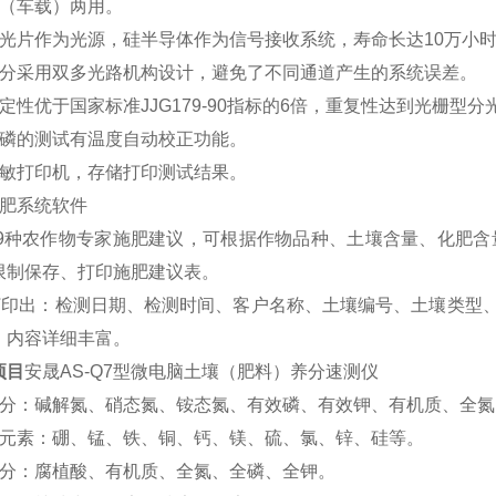
（车载）两用
。
光片作为
光源，硅半导体作为信号接收系统，寿命长达10万小
分采用双
多
光路
机构
设计，避免了不同通道产生的系统误差
。
定性优于国家标准JJG179-90指标的6倍，重复性达到光栅型
磷的测试有温度自动校正功能
。
敏打印机，存储打印测试结果
。
肥系统软件
9种农作物专家施肥建议，可根据作物品种、土壤含量、化肥含
限制保存、打印施肥建议表。
打印出：检测日期、检测时间、客户名称、土壤编号、土壤类型
，内容详细丰富
。
项目
安晟AS-Q7型微电脑土壤（肥料）养分速测仪
分：碱解氮、
硝态氮、
铵态氮、
有效
磷、
有效
钾、有机质、全氮
元素：硼、锰、铁、铜、钙、镁、硫、氯、锌、硅等
。
分：
腐植酸、有机质、全氮、全磷、全钾。