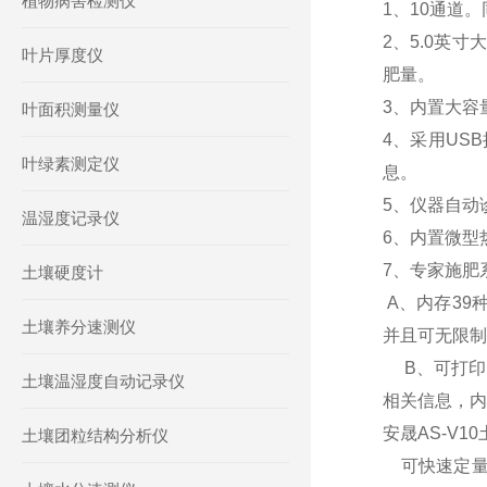
植物病害检测仪
1、10通道
2、5.0英
叶片厚度仪
肥量。
3、内置大容
叶面积测量仪
4、采用US
叶绿素测定仪
息。
5、仪器自动
温湿度记录仪
6、内置微型
7、
专家施肥
土壤硬度计
A、
内存39
土壤养分速测仪
并且可无限制
B
、
可打印
土壤温湿度自动记录仪
相关信息，内
安晟AS-V
土壤团粒结构分析仪
可快速定