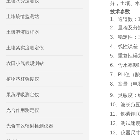
土壤水分速测仪
分，土壤、水
技术参数
土壤墒情监测站
1、
通道
数
：
2、
量程及分辨
土壤溶液取样器
3、
稳定性：三
4、
线性误差：
土壤紧实度测定仪
5、
重复性误
农田小气候观测站
6、
含水率测
7、
PH值（
植物茎杆强度仪
8、
盐量（电
果蔬呼吸测定仪
9、
灵敏度：红光
10、
波长范围
光合作用测定仪
11、氮磷钾
12、
测试速
光合有效辐射检测仪器
13、仪器尺寸