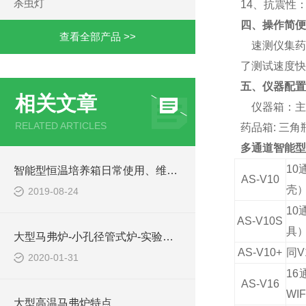
杀虫灯
14、
抗震性
四、操作简便
查看全部产品 >>
速测仪集药
了测试速度快
五、仪器配置
相关文章
仪器箱：主
RELATED ARTICLES
药品箱:
三角
多通道智能型
10
智能型恒温培养箱日常使用、维护和保养
AS-V10
壳
2019-08-24
10
AS-V10S
具
大型马弗炉-小孔径管式炉-实验室高温炉-节能气氛炉
AS-V10+
同
2020-01-31
1
AS-V16
W
大型高温马弗炉特点