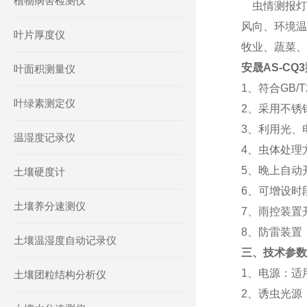
植物病害检测仪
虫情测报灯
风向、环境温
叶片厚度仪
牧业、蔬菜、
安晟AS-CQ
叶面积测量仪
1、符合GB/T
叶绿素测定仪
2、采用不锈
3、利用光、
温湿度记录仪
4、虫体处理
5、晚上自动
土壤硬度计
6、可增设时
土壤养分速测仪
7、雨控装置
8、防雷装置
土壤温湿度自动记录仪
三、技术参数
1、电源：适
土壤团粒结构分析仪
2、诱虫光源