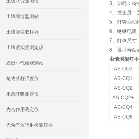
土壤水分速测仪
3、功耗：待机
4、撞击屏：互
土壤墒情监测站
5、灯管启动
6、绝缘电阻：
土壤溶液取样器
7、灯体尺寸：6
土壤紧实度测定仪
8、设计寿命≥
虫情测报灯不
农田小气候观测站
AS
-CQ3
植物茎杆强度仪
AS
-CQ1
AS
-CQ2
果蔬呼吸测定仪
AS
-CQ2+
AS
-CQ4
光合作用测定仪
AS
-CQ6
光合有效辐射检测仪器