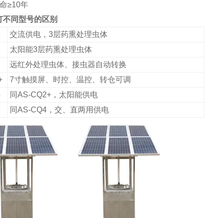
命≥10年
灯不同型号的区别
3
交流供电，3层药熏处理虫体
1
太阳能3层药熏处理虫体
2
远红外处理虫体、
接虫器自动转换
+
7寸触摸屏、时控、温控、转仓可调
4
同
AS
-CQ2+，太阳能供电
6
同
AS
-CQ4，交、直两用供电