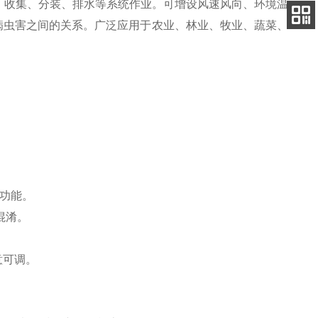
、收集、分装、排水等系统作业。可增设风速风向、环境温
客服
电话
病虫害之间的关系。广泛应用于农业、林业、牧业、蔬菜、
关注
公众号
功能。
混淆。
意可调。