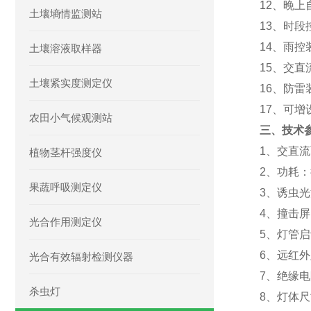
12、晚
土壤墒情监测站
13、时
14、雨
土壤溶液取样器
15、交直
土壤紧实度测定仪
16、防
17、可
农田小气候观测站
三、技术
1、交直流
植物茎杆强度仪
2、功耗：
果蔬呼吸测定仪
3、诱虫光
4、撞击屏
光合作用测定仪
5、灯管启
6、远红外
光合有效辐射检测仪器
7、绝缘电阻
杀虫灯
8、灯体尺寸