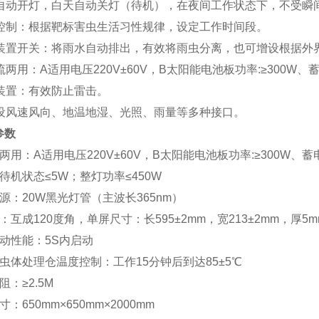
上自动开灯，白天自动关灯（待机），在夜间工作状态下，不受瞬
段控制：根据靶标害虫生活习性规律，设定工作时间段。
控装置开关：将雨水自动排出，有效将雨虫分离，也可增设根据外
流两用：A适用电压220V±60V，B太阳能电池板功率:≥
300
W、蓄
雷装置：有效防止雷击。
增设风速风向、地温地湿、光照、雨量等多种接口。
参数
两用：A适用电压220V±60V，B太阳能电池板功率:≥
300
W、蓄电
待机状态≤5W；整灯功率≤450W
源：20W黑光灯管（主波长365nm）
：互成120度角，单屏尺寸：长595±2mm，宽213±2mm，厚5m
动性能：5S内启动
虫体处理仓温度控制：工作15分钟后到达85±5℃
：≥2.5M
：650mm×650mm×2000mm