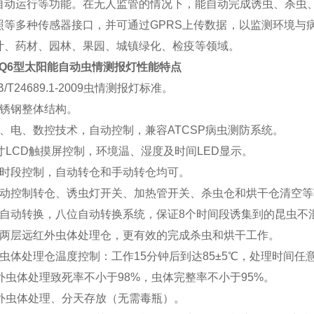
自动运行等功能。在无人监管的情况下，能自动完成诱虫、杀虫
照等多种传感器接口，并可通过GPRS上传数据，以监测环境与
叶、药材、园林、果园、城镇绿化、检疫等领域。
CQ6型太阳能自动虫情测报灯
性能特点
/T24689.1-2009虫情测报灯标准。
不锈钢整体结构。
光、电、数控技术，自动控制，兼容ATCSP病虫测防系统。
寸LCD触摸屏控制，环境温、湿度及时间LED显示。
设时段控制，自动转仓和手动转仓均可。
手动控制转仓、诱虫灯开关、加热管开关、杀虫仓和烘干仓清空等
器自动转换，八位自动转换系统，保证8个时间段诱集到的昆虫不
下两层远红外虫体处理仓，更有效的完成杀虫和烘干工作。
虫体处理仓温度控制：工作15分钟后到达85±5℃，处理时间任
外虫体处理致死率不小于98%，虫体完整率不小于95%。
红外虫体处理、分天存放（无需毒瓶）。