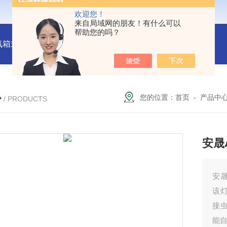
欢迎您！
来自局域网的朋友！有什么可以
帮助您的吗？
氛箱式炉厂家
灰分测定马弗炉-郑州安晟科学仪器
SX2-9-1
心
您的位置：
首页
-
产品中
/ PRODUCTS
安晟
安晟
该
接
能