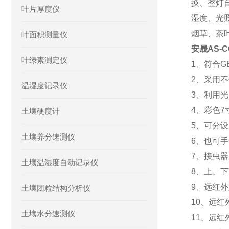
换、整灯
叶片厚度仪
湿度、光
烟草、茶
叶面积测量仪
安晟AS-
叶绿素测定仪
1、符合GB
2、采用
温湿度记录仪
3、利用
4、彩色7
土壤硬度计
5、可分
土壤养分速测仪
6、也可
7、接虫
土壤温湿度自动记录仪
8、上、
9、远红外
土壤团粒结构分析仪
10、远红
土壤水分速测仪
11、远