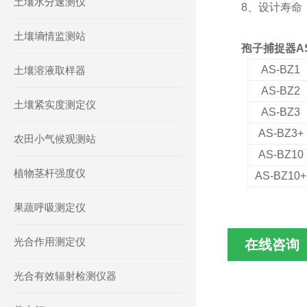
土壤水分速测仪
8、设计寿命
土壤墒情监测站
孢子捕捉器
A
AS
-BZ1
土壤溶液取样器
AS
-BZ2
土壤紧实度测定仪
AS
-BZ3
AS
-BZ3+
农田小气候观测站
AS
-BZ10
植物茎杆强度仪
AS
-BZ10
+
果蔬呼吸测定仪
光合作用测定仪
在线咨询
光合有效辐射检测仪器