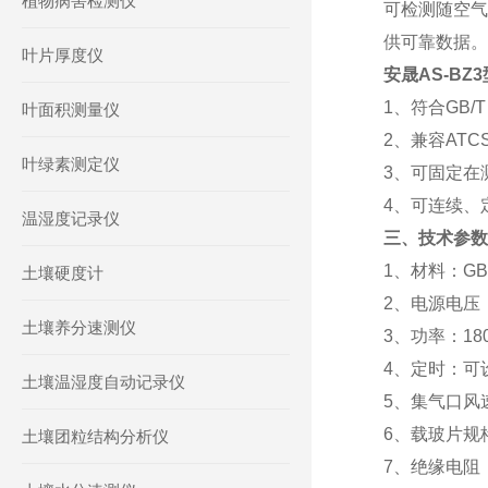
植物病害检测仪
可检测随空气
供可靠数据。
叶片厚度仪
安晟AS-B
1、符合GB/
叶面积测量仪
2、兼容AT
叶绿素测定仪
3、可固定在
4、可连续、
温湿度记录仪
三、技术参数
1、
材料：GB3
土壤硬度计
2、电源电压：
土壤养分速测仪
3、功率：18
4、定时：可
土壤温湿度自动记录仪
5、集气口风速：
6、载玻片规格
土壤团粒结构分析仪
7、绝缘电阻：