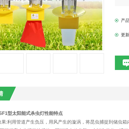
落
产
更
情
TSF1型太阳能式杀虫灯
性能特点
效果:利用管道产生负压，用风产生的漩涡，将昆虫捕捉到储虫箱