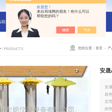
欢迎您！
来自局域网的朋友！有什么可以
帮助您的吗？
氛箱式炉厂家
灰分测定马弗炉-郑州安晟科学仪器
SX2-9-1
心
您的位置：
首页
-
产
/ PRODUCTS
安晟
安晟
趋
定
的