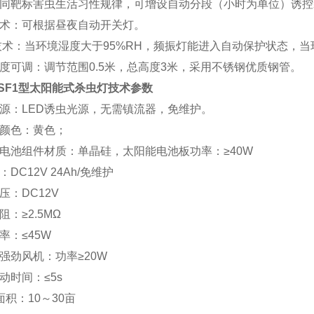
同靶标害虫生活习性规律，可增设自动分段（小时为单位）诱控
术：可根据昼夜自动开关灯。
术：当环境湿度大于95%RH，频振灯能进入自动保护状态，当
度可调：调节范围0.5米，总高度3米，采用不锈钢优质钢管。
TSF1型太阳能式杀虫灯
技术参数
光源：LED诱虫光源，无需镇流器，免维护。
灯颜色：黄色；
能电池组件材质：单晶硅，太阳能电池板功率：≥40W
DC12V 24Ah/免维护
压：DC12V
：≥2.5MΩ
率：≤45W
强劲风机：功率≥20W
动时间：≤5s
面积：10～30亩