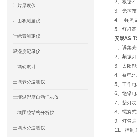
2
、根据不
叶片厚度仪
3、
光控技
4、
雨控技
叶面积测量仪
5
、灯杆高
叶绿素测定仪
安晟AS-
1、诱集
温湿度记录仪
2、频振
3、太阳
土壤硬度计
4、蓄电池：
土壤养分速测仪
5、工作电
6、绝缘电阻
土壤温湿度自动记录仪
7、整灯功
8、螺旋式
土壤团粒结构分析仪
9、灯管启
土壤水分速测仪
11、控制