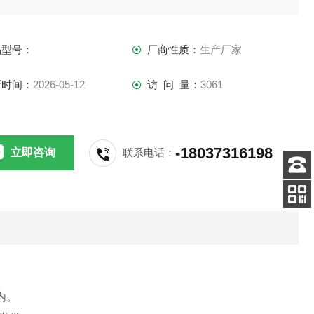
入灯下的接虫袋内，达到杀灭害虫的目的。
品型号：
厂商性质：
生产厂家
新时间：
2026-05-12
访 问 量：
3061
-18037316198
立即咨询
联系电话：
客服
电话
关注
公众号
内。