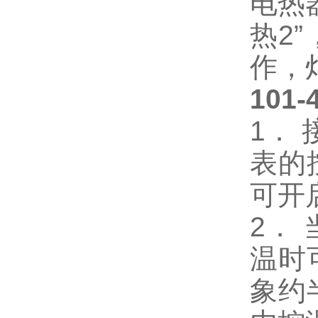
电热
热2
作，
101
1．
表的
可开
2．
温时
象约