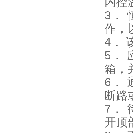
内控
3．
作，
4．
5．
箱，
6．
断路
7．
开顶