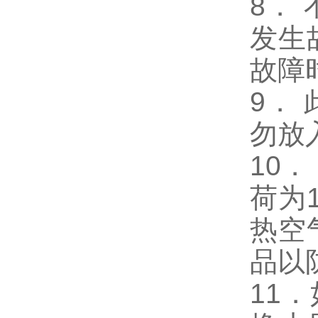
8．
发生
故障
9．
勿放
10
荷为
热空
品以
11