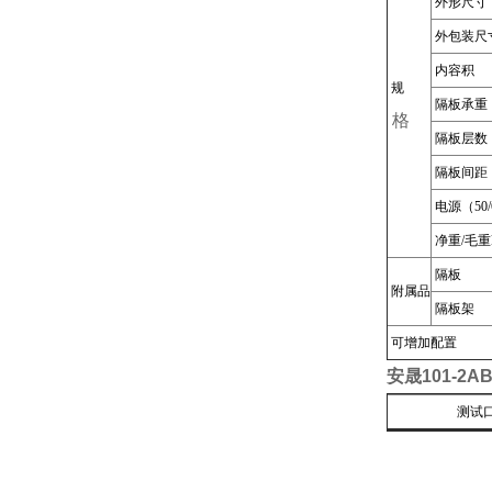
外形尺寸（
外包装尺寸
内容积
规
隔板承重
格
隔板层数
隔板间距
电源（50
净重/毛重
隔板
附属品
隔板架
可增加配置
安晟101-2
测试