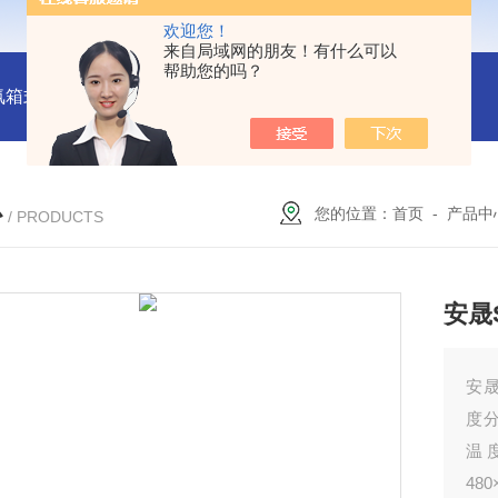
欢迎您！
来自局域网的朋友！有什么可以
帮助您的吗？
氛箱式炉厂家
灰分测定马弗炉-郑州安晟科学仪器
SX2-9-1
心
您的位置：
首页
-
产品中
/ PRODUCTS
安晟S
安晟
度分
温
48