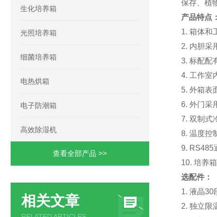
保存、植
生化培养箱
产品特点
1. 箱体
光照培养箱
2. 内
细菌培养箱
3. 标配
4. 工作
电热烘箱
5. 外
6. 外
电子防潮箱
7. 双制
高效除湿机
8. 温度
9. RS
查看全部产品 >>
10. 
选配件：
1. 液晶
相关文章
2. 独立
RELATED ARTICLES