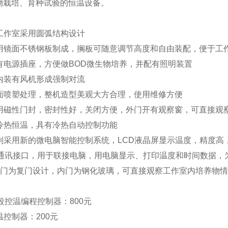
物栽培、育种试验的恒温设备。
：
和工作室采用圆弧结构设计
胆采用镜面不锈钢板制成，搁板可随意调节高度和自由装配，便于工
配有电源插座，方便做BOD微生物培养，并配有照明装置
室内装有风机形成强制对流
箱表面喷塑处理，整机造型美观大方合理，使用维修方便
门采用磁性门封，密封性好，关闭方便，外门开有观察窗，可直接观
式冷热恒温，具有冷热自动控制功能
控制采用新的微电脑智能控制系统，LCD液晶屏显示温度，精度高
485通讯接口，用于联接电脑，用电脑显示、打印温度和时间数据
培养箱门为复门设计，内门为钢化玻璃，可直接观察工作室内培养物
30段控温编程控制器：800元
限温控制器：200元