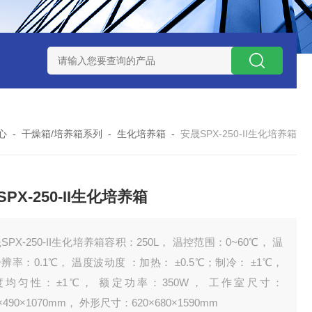
7TP高温实验用热失重马弗炉
实验室小型高温马弗炉
陶瓷纤维高
心
-
干燥箱/培养箱系列
-
生化培养箱
-
安晟SPX-250-II生化培养箱
PX-250-II生化培养箱
SPX-250-II生化培养箱容积：250L， 温控范围：0~60℃， 温
辨率：0.1℃， 温度波动度 ：加热： ±0.5℃；制冷： ±1℃，
度均匀性：±1℃， 额定功率：350W， 工作室尺寸：
0×490×1070mm， 外形尺寸：620×680×1590mm