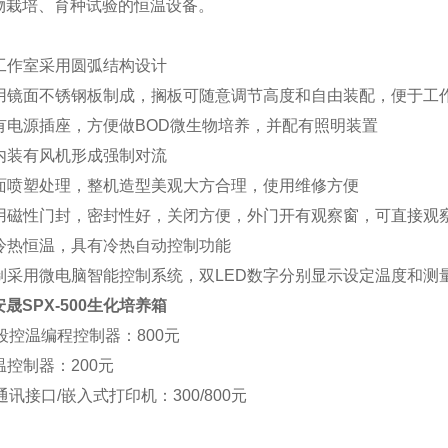
物栽培、育种试验的恒温设备。
：
和工作室采用圆弧结构设计
胆采用镜面不锈钢板制成，搁板可随意调节高度和自由装配，便于工
配有电源插座，方便做BOD微生物培养，并配有照明装置
室内装有风机形成强制对流
箱表面喷塑处理，整机造型美观大方合理，使用维修方便
门采用磁性门封，密封性好，关闭方便，外门开有观察窗，可直接观
式冷热恒温，具有冷热自动控制功能
度控制采用微电脑智能控制系统，双LED数字分别显示设定温度和
安晟SPX-500生化培养箱
30段控温编程控制器：800元
限温控制器：200元
85通讯接口/嵌入式打印机：300/800元