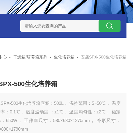
7TP高温实验用热失重马弗炉
实验室小型高温马弗炉
陶瓷纤维高
中心
-
干燥箱/培养箱系列
-
生化培养箱
-
安晟SPX-500生化培养箱
SPX-500生化培养箱
SPX-500生化培养箱容积：500L， 温控范围：5~50℃， 温度
率：0.1℃， 温度波动度 ：±1℃， 温度均匀性：±2℃， 额定
：650W， 工作室尺寸：580×680×1270mm， 外形尺寸：
×890×1790mm