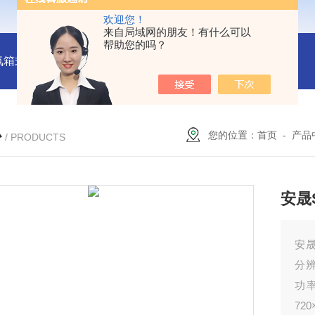
欢迎您！
来自局域网的朋友！有什么可以
帮助您的吗？
氛箱式炉厂家
灰分测定马弗炉-郑州安晟科学仪器
SX2-9-1
心
您的位置：
首页
-
产品
/ PRODUCTS
安晟
安晟
分辨
功率
720