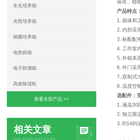
保存、植
生化培养箱
产品特点
1. 箱体
光照培养箱
2. 内
细菌培养箱
3. 标配
4. 工作
电热烘箱
5. 外
6. 外
电子防潮箱
7. 双制
高效除湿机
8. 温
选配件：
查看全部产品 >>
1. 液晶
2. 独立
3. RS4
相关文章
RELATED ARTICLES