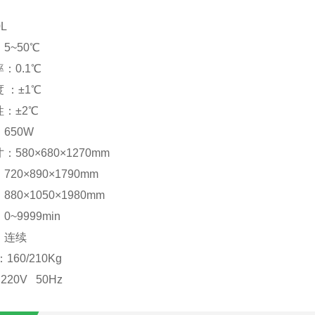
：
L
5~50℃
：0.1℃
 ：±1℃
：±2℃
650W
580×680×1270mm
20×890×1790mm
80×1050×1980mm
~9999min
：连续
160/210Kg
220V 50Hz