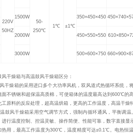
1500W
350×450×450
450×740×5
220V
50-
1℃
±1℃
50HZ
250℃
2000W
450×550×550
610×850×7
3000W
500×600×750
660×900×8
鼓风干燥箱与高温鼓风干燥箱区分：
鼓风干燥箱的采用进口多个大功率风机，双风道式热循环系统，
镜面不锈钢和超保温高质棉，可使箱体的温度最高达到600℃的
化工原料的反应处理，超高温烘箱，更高的工作温度，高温干燥
恒温鼓风干燥箱采用空气调节方式，强制内循环通风，平衡调温。
）进行温度控制、控温灵敏、操作简便、性能可靠，数字直接显
加热用，最高工作温度为300℃，温度精度可达±0.1℃。电热