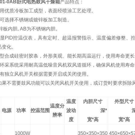
01-0AB卧式电热鼓风干燥箱
产品特点：
采用优质冷板加工成型，表面经喷涂工艺处理。
室可选择不锈钢或镀锌板加工制造。
锌板内胆, AB为不锈钢内胆。
数显PID控温仪表，具有定时、超温报警指示、温度偏差修整、
品变化。
新型合成硅密封胶条，外形美观、能长期高温运行，使用寿命更长
循环采系统采用耐高温低噪音风机双风道循环，确保风机使用寿
配有独立风机开关根据需要开启或关闭使用。
如果不需要鼓风功能可以关闭风机开关使用，或订货时要求拆除
：
温度
内胆尺寸
外型尺寸
温度分
电源
功率
控温范围
波动
深*
深
辨率
度
宽*高
宽*高
1000W
350×350×350
450×650×5