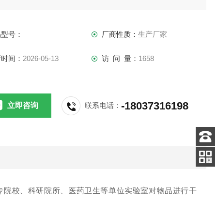
体和副箱体成上下分布，风在工作室内形成垂直对流，立式结
作室容积从30L到920L或更大。
品型号：
厂商性质：
生产厂家
新时间：
2026-05-13
访 问 量：
1658
-18037316198
立即咨询
联系电话：
客服
电话
关注
公众号
专院校、科研院所、医药卫生等单位实验室对物品进行干