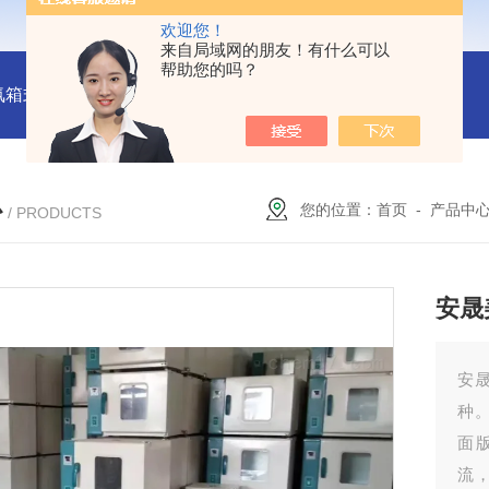
欢迎您！
来自局域网的朋友！有什么可以
帮助您的吗？
氛箱式炉厂家
灰分测定马弗炉-郑州安晟科学仪器
SX2-9-1
心
您的位置：
首页
-
产品中
/ PRODUCTS
安晟
安晟
种
面
流，