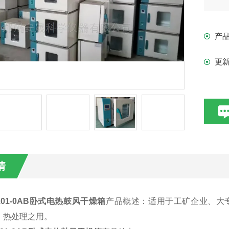
箱
构工
产
更
情
01-0AB卧式电热鼓风干燥箱
产品概述：适用于工矿企业、大
、热处理之用。