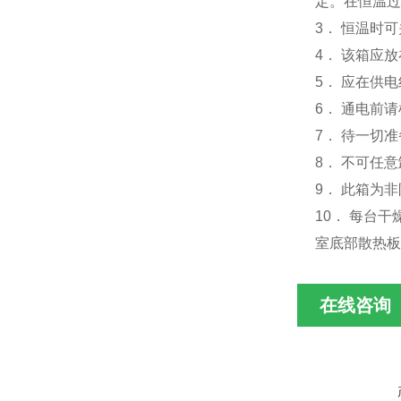
定。在恒温过
3． 恒温时
4． 该箱应
5． 应在供
6． 通电前
7． 待一切
8． 不可任
9． 此箱为
10． 每台
室底部散热板
在线咨询