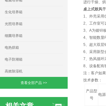
霉菌培养箱
进行干燥、烘
桌上式鼓风干
生化培养箱
1、外壳采用
2、工作室可
光照培养箱
3、A
为镀锌
细菌培养箱
4、
智能数显
5、超大双层
电热烘箱
6、采用新型
7、热风循环
电子防潮箱
8、设备配有
高效除湿机
注：客户如果
技术参数：
查看全部产品 >>
产品型
电源
号
相关文章