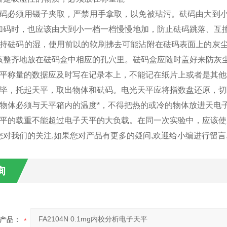
砝码必须用镊子夹取，严禁用手拿取，以免被玷污。砝码由大到
加码时，也应该由大到小一档一档慢慢地加，防止砝码跳落、互
保持砝码的湿，使用前以的软刷拂去可能沾附在砝码表面上的灰
该整齐地放在砝码盒中相应的孔穴里。砝码盒应随时盖好来防灰
天平称量的数据应及时写在记录本上，不能记在纸片上或者是其他
完毕，托起天平，取出物体和砝码。电光天平应将指数盘还原，
的物体必须与天平箱内的温度*，不得把热的或冷的物体放进天电
天平的载重不能超过电子天平的大负载。在同一次实验中，应该
您对我们的关注,如果您对产品有更多的疑问,欢迎给小编进行留言
询
产品：