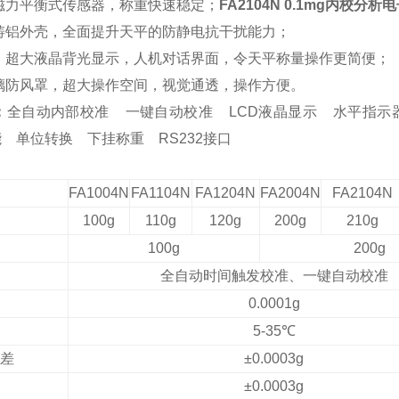
磁力平衡式传感器，称重快速稳定；
FA2104N 0.1mg内校分析
铸铝外壳，全面提升天平的防静电抗干扰能力
；
，超大液晶背光显示，人机对话界面，令天平称量操作更简便
；
璃防风罩，
超
大
操作空间
，视觉通透，操作方便。
：
全自动
内部
校准
一键自动校准
LCD
液晶
显示
水平
指
能
单位转换
下挂称重 RS232接口
FA
10
04
N
FA
11
04
N
FA
12
04
N
FA2
004N
FA2
104N
100g
110g
120g
200g
210g
100g
200g
全自动时间触发校准、一键自动校准
0
.0001
g
5
-3
5℃
差
±0.0003g
±0.0003g