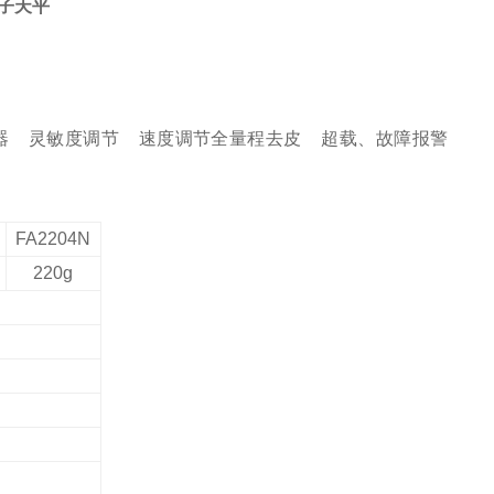
电子天平
示器
灵敏度调节 速度调节
全量程
去皮
超载、故障报警
FA2
204N
220g