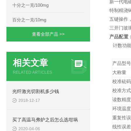
新一代电
十分之一克/100mg
特制精浇
五键操作
百分之一克/10mg
三开门玻
查看全部产品 >>
产品配置
计数功
相关文章
产品
型号
RELATED ARTICLES
大称量
校准砝码
校准方式
光纤激光切割机多少钱
读数精度
2018-12-17
环境温度
重复性误
买了高温马弗炉之后怎么选坩埚
线性误差
2020-04-06