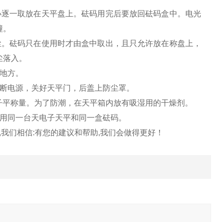
小逐一取放在天平盘上。砝码用完后要放回砝码盒中。电光
撞。
尘。砝码只在使用时才由盒中取出，且只允许放在称盘上，
尘落入。
地方。
切断电源，关好天平门，后盖上防尘罩。
子平称量。为了防潮，在天平箱内放有吸湿用的干燥剂。
使用同一台天电子天平和同一盒砝码。
,我们相信:有您的建议和帮助,我们会做得更好！