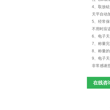
4、取放
天平自动
5、经常
不用时应
6、电子
7、称量
8、称量
9、电子
非常感谢
在线咨