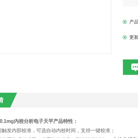
计
产
更
情
N 0.1mg内校分析电子天平
产品特性：
间触发
内部
校准，可选自动内校时间，支持一键校准；