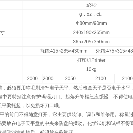
≤
3秒
g，oz，ct...
Φ
8
0
mm
/90mm
寸
240
x
190
x
265mm
365x205x350mm
内箱:415×285×430mm 外箱:475×315×4
打印机
Printer
10kg
2000
2000
2050
2100
2100
量前，必须要用软毛刷清扫电子天平。然后检查天平是否电子水平
过程中要特别注意保护玛瑙刀口。起落升降枢纽应缓慢，不得使
天平梁托起，以免损坏刀口哦。
天平的前门不得随意打开，它主要供装卸、调节和维修用。称量
码要放在电子天平盘的中央来防盘的摆动。化学试剂和试样不得
者是吸湿性的物质，必须放在称量瓶