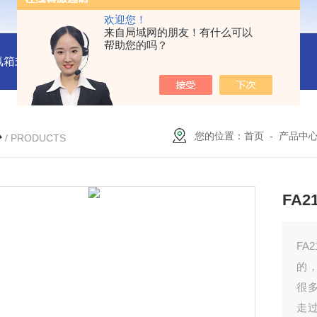
欢迎您！
来自局域网的朋友！有什么可以
帮助您的吗？
氛箱式炉厂家
灰分测定马弗炉-郑州安晟科学仪器
SX2-9-1
心
您的位置：
首页
-
产品中
/ PRODUCTS
FA2
FA
的
很
走