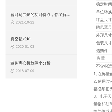
稳定
时间
单位转换
智能马弗炉的功能特点，你了解多少？
秤盘尺寸
2021-10-22
防风罩尺
外形尺寸
真空箱式炉
包装尺寸
2020-01-03
选购件
毛
重
迷你离心机故障小分析
不含税运
2018-07-09
1､在称
2､使用
都必须把
3、电子
量物和砝
性气体或