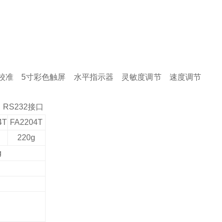
校准
5寸彩色触屏
水平
指示器
灵敏度调节
速度调节
S232接口
4T
FA2
204T
220g
g