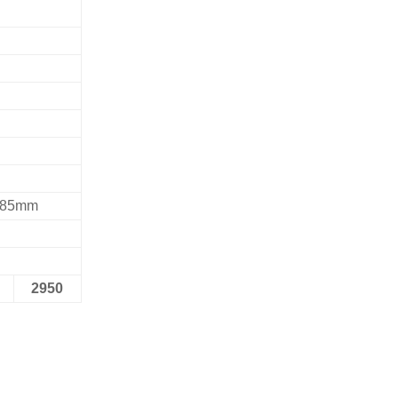
485mm
2950