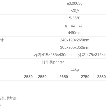
±0.0003g
≤
3秒
5
-3
5℃
g，oz，ct...
Φ
8
0
mm
寸
240
x
190
x
265mm
365x205x350mm
内箱:415×285×430mm 外箱:475×315×
打印机printer
11kg
2550
2550
2650
2750
2850
及处理方法
用