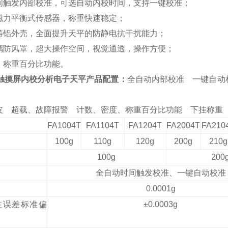
间触发
内部
校准，可选自动内校时间，支持一键校准；
磁力平衡式传感器，称重快速稳定；
铸铝外壳，全面提升天平的防静电抗干扰能力
；
璃防风罩，
超
大
操作空间
，视觉通透，操作方便
；
、称重百分比功能
。
4T触摸屏内校分析电子天平
产品配置：
全自动内部
校准
一键自动
皮
超载、故障报警
计数、
密度、称重百分比功能 下挂称重 R
FA
10
04
T
FA
11
04
T
FA
12
04
T
FA2
004T
FA2
10
100g
110g
120g
200g
210g
100g
200
全自动时间触发校准、一键自动校准
0
.0001
g
性误差标准偏
±0.0003g