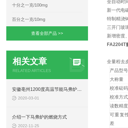
全自动时
十分之一克/100mg
新一代电
特制精浇
百分之一克/10mg
三开门玻
查看全部产品 >>
新增密度
FA220
相关文章
全量程
去
产品
型号
RELATED ARTICLES
大称量
校准砝码
安徽亳州1200度高温节能马弗炉 1200度立式箱式电阻炉
校准方式
2020-03-01
读数精度
可重复
介绍一下马弗炉的燃烧方式
差
2022-11-25