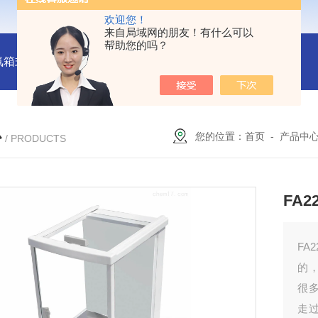
欢迎您！
来自局域网的朋友！有什么可以
帮助您的吗？
氛箱式炉厂家
灰分测定马弗炉-郑州安晟科学仪器
SX2-9-1
心
您的位置：
首页
-
产品中
/ PRODUCTS
FA
FA
的
很
走