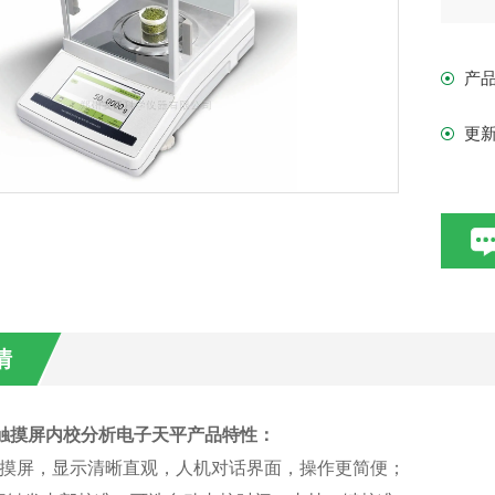
计
产
更
情
4T触摸屏内校分析电子天平
产品特性：
触摸屏，显示清晰直观，
人机对话界面，操作更简便
；