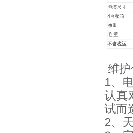
包装尺寸
4台整箱
净重
毛
重
不含税运
维护
1、
认真
试而
2、