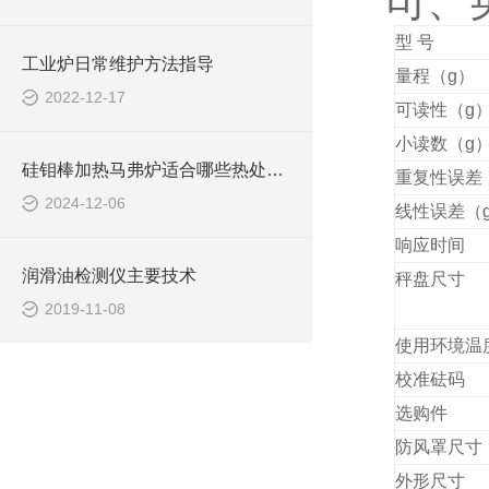
司
、
型 号
工业炉日常维护方法指导
量程（
g
）
2022-12-17
可读性（
g
小读数
（
g
硅钼棒加热马弗炉适合哪些热处理工艺
重复性误差
2024-12-06
线性误差（
响应时间
润滑油检测仪主要技术
秤盘尺寸
2019-11-08
使用环境温
校准砝码
选购件
防风罩尺寸
外形尺寸