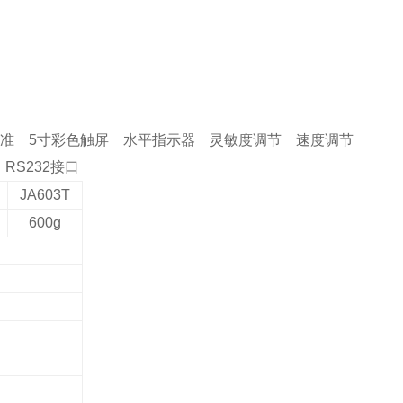
准
5寸彩色触屏
水平
指示器
灵敏度调节
速度调节
S232接口
JA603T
600g