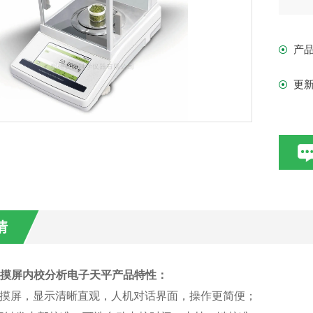
计
产
更
情
T触摸屏内校分析电子天平
产品特性：
触摸屏，显示清晰直观，
人机对话界面，操作更简便
；