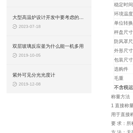
稳定
时间
环境温度
大型高温炉设计开发中要考虑的因素
单位转换
2023-07-18
秤盘尺寸
防风罩尺
双层玻璃反应釜为什么能一机多用
外形尺寸
2019-10-05
包装尺寸
选购件
紫外可见分光光度计
毛重
2019-12-08
不含税运
称量方法
1 直接称
用于直接
要 求：
方 法：