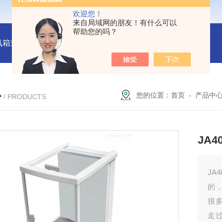
欢迎您！
来自局域网的朋友！有什么可以
帮助您的吗？
氛箱式炉厂家
灰分测定马弗炉-郑州安晟科学仪器
SX2-9-1
心
您的位置：
首页
-
产品中
/ PRODUCTS
JA
J
的
很
走