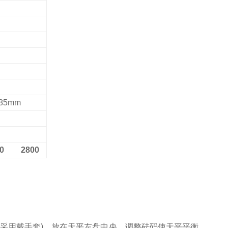
85mm
0
2800
可采用戴手套)，放在天平左盘中央。调整砝码使天平平衡，