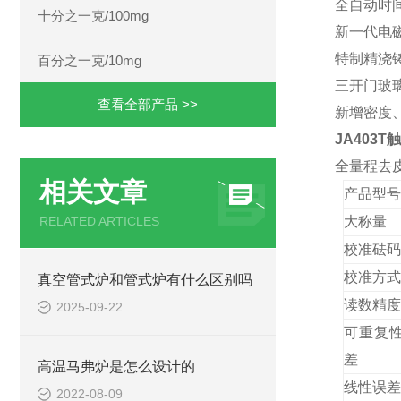
全自动时
十分之一克/100mg
新一代电
特制精浇
百分之一克/10mg
三开门玻
查看全部产品 >>
新增密度
JA403
全量程
去
相关文章
产品
型号
RELATED ARTICLES
大称量
校准砝码
校准方式
真空管式炉和管式炉有什么区别吗
读数精度
2025-09-22
可重复
差
高温马弗炉是怎么设计的
线性误差
2022-08-09