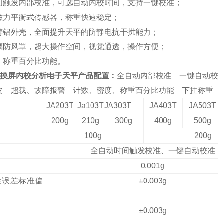
间触发
内部
校准，可选自动内校时间，支持一键校准；
磁力平衡式传感器，称重快速稳定；
铸铝外壳，全面提升天平的防静电抗干扰能力
；
璃防风罩，
超
大
操作空间
，视觉通透，操作方便
；
、称重百分比功能
。
T触摸屏内校分析电子天平
产品配置：
全自动内部
校准
一键自动校
皮
超载、故障报警
计数、
密度、称重百分比功能 下挂称重 R
JA203T
Ja103T
JA303T
JA403T
JA503T
200g
210g
300g
400g
500g
100g
200g
全自动时间触发校准、一键自动校准
0
.001
g
性误差标准偏
±0.003g
±0.003g