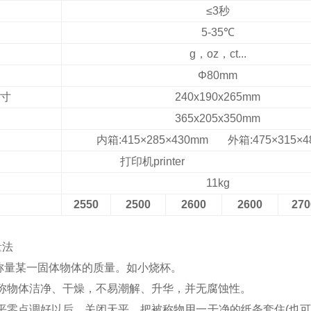
≤
3秒
5
-3
5℃
g，oz，ct...
Φ
8
0
mm
寸
240
x
190
x
265mm
365x205x350mm
内箱:415×285×430mm 外箱:475×315×4
打印机printer
11kg
2550
2500
2600
2600
270
量法
称量某一固体物体的质量。如小烧杯。
所称物体洁净、干燥，不易潮解、升华，并无腐蚀性。
天平零点调好以后，关闭天平，把被称物用一干净的纸条套住(也