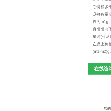
②将稍多
③将称量
设为m1
身慢慢向
量时(可
左盘上称
(m1-m
在线咨
您的