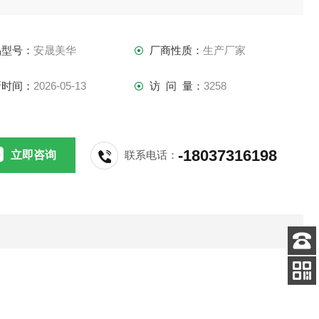
数有影响，
品型号：
安晟美华
厂商性质：
生产厂家
新时间：
2026-05-13
访 问 量：
3258
-18037316198
立即咨询
联系电话：
客服
电话
关注
公众号