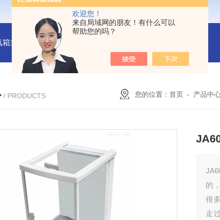
欢迎您！
来自局域网的朋友！有什么可以
帮助您的吗？
氛箱式炉厂家
灰分测定马弗炉-郑州安晟科学仪器
SX2-9-1
心
您的位置：
首页
-
产品中
/ PRODUCTS
JA
J
的
很
走