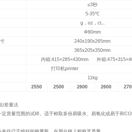
≤
3秒
5
-3
5℃
g，oz，ct...
Φ
8
0
mm
寸
240
x
190
x
265mm
365x205x350mm
内箱:415×285×430mm 外箱:475×315×4
打印机printer
11kg
2550
2500
2600
2600
270
法/差量法
一定质量范围的试样。适于称取多份易吸水、易氧化或易于和CO
条夹住已干燥好的称量瓶，在用台秤上粗称其质量