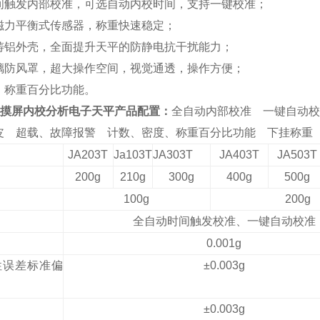
间触发
内部
校准，可选自动内校时间，支持一键校准；
磁力平衡式传感器，称重快速稳定；
铸铝外壳，全面提升天平的防静电抗干扰能力
；
璃防风罩，
超
大
操作空间
，视觉通透，操作方便
；
、称重百分比功能
。
T触摸屏内校分析电子天平
产品配置：
全自动内部
校准
一键自动校
皮
超载、故障报警
计数、
密度、称重百分比功能 下挂称重 R
JA203T
Ja103T
JA303T
JA403T
JA503T
200g
210g
300g
400g
500g
100g
200g
全自动时间触发校准、一键自动校准
0
.001
g
性误差标准偏
±0.003g
±0.003g