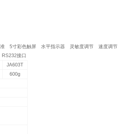
准
5寸彩色触屏
水平
指示器
灵敏度调节
速度调节
S232接口
JA603T
600g