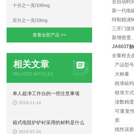
全自动时
十分之一克/100mg
新一代电
特制精浇
百分之一克/10mg
三开门玻
查看全部产品 >>
新增密度
JA603
全量程
去
相关文章
产品
型号
RELATED ARTICLES
大称量
校准砝码
校准方式
单人超净工作台的一些注意事项
读数精度
2018-11-14
可重复
差
箱式电阻炉炉衬采用的材料是什么
线性误差
2019-07-24