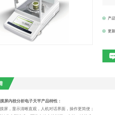
计
产
更
情
T触摸屏内校分析电子天平
产品特性：
触摸屏，显示清晰直观，
人机对话界面，操作更简便
；