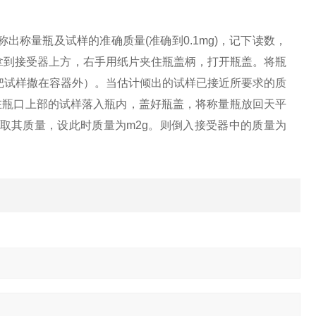
称量瓶及试样的准确质量(准确到0.1mg)，记下读数，
拿到接受器上方，右手用纸片夹住瓶盖柄，打开瓶盖。将瓶
把试样撒在容器外）。当估计倾出的试样已接近所要求的质
在瓶口上部的试样落入瓶内，盖好瓶盖，将称量瓶放回天平
取其质量，设此时质量为m2g。则倒入接受器中的质量为