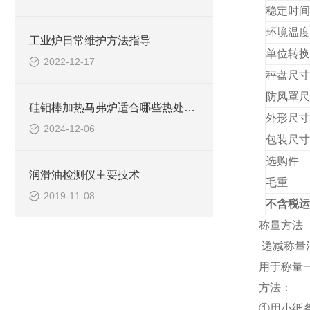
稳定
时间
环境温度
工业炉日常维护方法指导
单位转换
2022-12-17
秤盘尺寸
防风罩尺
硅钼棒加热马弗炉适合哪些热处理工艺
外形尺寸
2024-12-06
包装尺寸
选购件
润滑油检测仪主要技术
毛重
2019-11-08
不含税运
称量方法
递减称量
用于称量
方法：
①用小纸