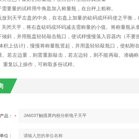
于需要量的试样用牛角匙加入称量瓶，在台秤上粗称。
瓶放到天平左盘的中央，在右盘上加量的砝码或环码使之平衡，称出
g。关闭天平，将右盘砝码或环码减去需称量的小值。将称量瓶从
下倾斜，并用瓶盖轻轻敲击瓶口，使试样慢慢落入容器内（不要
从体积上估计)，慢慢将称量瓶竖起，并用盖轻轻敲瓶口，使粘附
量。若左边重，则需重新敲击，若左边轻，则不能再敲。准确称
2)g。重复以上操作，可称取多份试样。
询
产品：
单位：