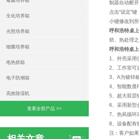
霉菌培养箱
制器自动断开
点击“设定”
生化培养箱
小键修改到所
呼和浩特桌
光照培养箱
焙、热处理之
细菌培养箱
呼和浩特桌上
1、外壳采用
电热烘箱
2、工作室可
3、A
为镀锌
电子防潮箱
4、
智能数显
高效除湿机
5、超大双层
6、采用新型
查看全部产品 >>
7、热风循环
8、设备配有
注：客户如果
相关文章