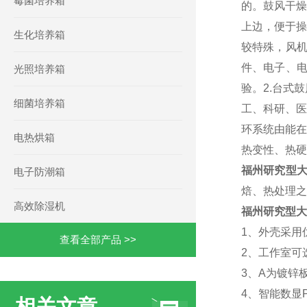
霉菌培养箱
的。鼓风干燥
上边，便于操
生化培养箱
较特殊，风
件、电子、
光照培养箱
验。2.台式
细菌培养箱
工、科研、医
环系统由能在
电热烘箱
热变性、热硬
福州研究型
电子防潮箱
焙、热处理之
高效除湿机
福州研究型大
1、外壳采用
查看全部产品 >>
2、工作室可
3、A
为镀锌
4、
智能数显
相关文章