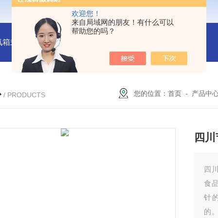
欢迎您！
来自局域网的朋友！有什么可以
帮助您的吗？
氛箱式炉厂家
灰分测定马弗炉-郑州安晟科学仪器
SX2-9-1
心
您的位置：
首页
-
产品中
/ PRODUCTS
四川
四
食
针
的