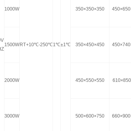
1000W
350×350×350
450×650
0V
1500W
RT+10℃
-250℃
1℃
±1℃
350×450×450
450×740
HZ
2000W
450×550×550
610×850
3000W
500×600×750
660×900