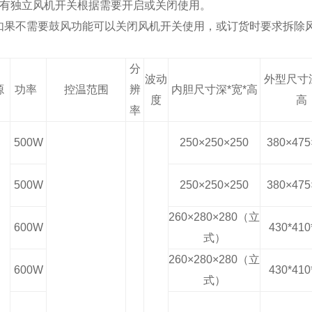
配有独立风机开关根据需要开启或关闭使用。
如果不需要鼓风功能可以关闭风机开关使用，或订货时要求拆除
：
分
波动
外型尺寸深
源
功率
控温范围
辨
内胆尺寸深*宽*高
度
高
率
500W
250×250×250
380×475
500W
250×250×250
380×475
260×280×280（立
600W
430*410
式）
260×280×280（立
600W
430*410
式）