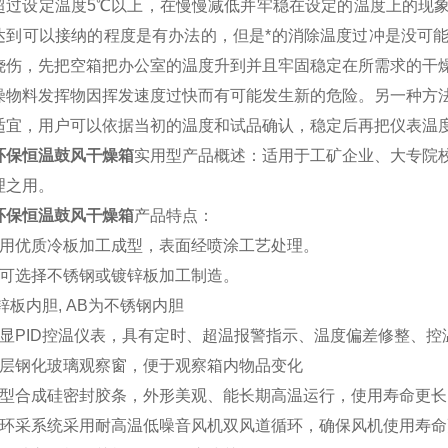
超过设定温度5℃以上，在慢慢减低并牢稳在设定的温度上的现
达到可以接纳的程度是有办法的，但是*的消除温度过冲是没可
烧伤，先把空箱把办公室的温度升到并且牢固稳定在所需求的干
燥物料发挥物因挥发速度过快而有可能发生新的危险。另一种方法
适宜，用户可以依据当初的温度和试品确认，稳定后再把仪表温
环保恒温鼓风干燥箱
实用型产品概述：适用于工矿企业、大专院
理之用。
环保恒温鼓风干燥箱
产品特点：
采用优质冷板加工成型，表面经喷涂工艺处理。
室可选择不锈钢或镀锌板加工制造。
锌板内胆
, AB
为不锈钢内胆
显
PID
控温仪表，具有定时、超温报警指示、温度偏差修整、控
双层钢化玻璃观察窗，便于观察箱内物品变化
新型合成硅密封胶条，外形美观、能长期高温运行，使用寿命更长
循环采系统采用耐高温低噪音风机双风道循环，确保风机使用寿