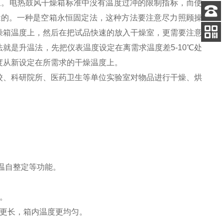
象。电热鼓风干燥箱标准中没有温度过冲的限制指标，而使
能的。一种是空箱永恒固定法，这种方法要注意尽力照顾操
客服
燥箱温度上，然后在把试品快速的放入干燥室，更需要注意
电话
就是升温法，先把仪表温度设定在离需求温度差5-10℃处
关注
公众号
度从新设定在所需求的干燥温度上。
校、科研院所、医药卫生等单位实验室对物品进行干燥、烘
温自整定等功能。
。
命更长，箱内温度更均匀。