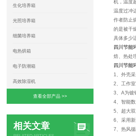
机，温度
生化培养箱
温度过冲
作者防止
光照培养箱
的是被干
细菌培养箱
具体多少
四川节能
电热烘箱
焙、热处
四川节能
电子防潮箱
1、外壳
高效除湿机
2、工作
3、A
为镀
查看全部产品 >>
4、
智能数
5、超大
6、采用
相关文章
7、热风
RELATED ARTICLES