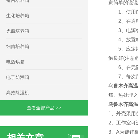
霉菌培养箱
家简单的说说
1、使用前
生化培养箱
2、在通电
3、电源线
光照培养箱
4、放置箱
细菌培养箱
5、应定期
触良好(注意
电热烘箱
6、在无防
7、每次用
电子防潮箱
乌鲁木齐高温
高效除湿机
焙、热处理之
乌鲁木齐高温
查看全部产品 >>
1、外壳采用
2、工作室可
3、A
为镀锌
相关文章