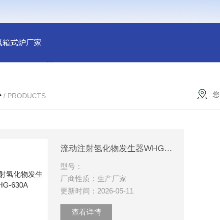
氛箱式炉厂家
灰分测定马弗炉-郑州安晟科学仪器
SX2-9-1
心
您
/ PRODUCTS
流动注射氢化物发生器WHG-630A
型号：
厂商性质：生产厂家
更新时间：2026-05-11
查看详情