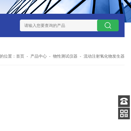
7TP高温实验用热失重马弗炉
实验室小型高温马弗炉
陶瓷纤维高
的位置：
首页
-
产品中心
-
物性测试仪器
-
流动注射氢化物发生器
客服
电话
关注
公众号