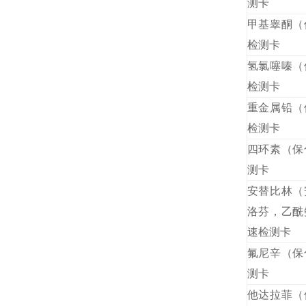
测卡
甲基睾酮（
检测卡
氢氯噻嗪（
检测卡
重金属铅（
检测卡
四环素（保
测卡
安替比林（
洛芬，乙酰
速检测卡
氟尼辛
（保
测卡
他达拉菲（