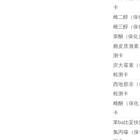
卡
雌二醇（保
雌三醇（保
睾酮（保化
糖皮质激素
测卡
庆大霉素（
检测卡
西地那非（
检测卡
雌酮（保化
卡
苯ba比妥
氯丙嗪（保