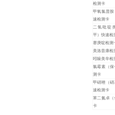
检测卡
甲氧氯普胺
速检测卡
二氢吡啶
平）快速检
赛庚啶检测
美洛昔康检
吲哚美辛检
氯霉素（保
测卡
甲硝唑（硝
速检测卡
苯二氮卓（
卡