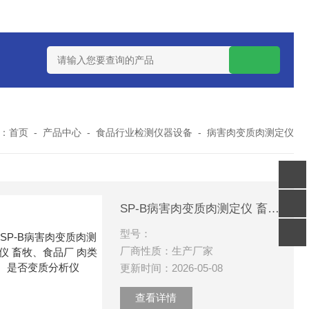
7TP高温实验用热失重马弗炉
实验室小型高温马弗炉
陶瓷纤维高
：
首页
-
产品中心
-
食品行业检测仪器设备
-
病害肉变质肉测定仪
客服
SP-B病害肉变质肉测定仪 畜牧、食品厂 肉类是否变质分析仪
电话
关注
型号：
公众号
厂商性质：生产厂家
回到
顶部
更新时间：2026-05-08
查看详情