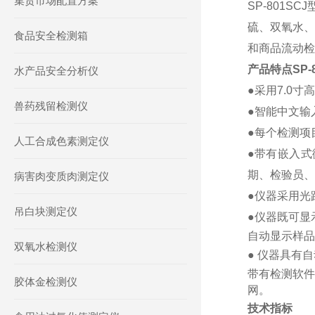
集贸市场配置方案
SP-801
硫、双氧水、
食品安全检测箱
和商品流动检
产品特点
SP
水产品安全分析仪
●
采用
7.
0寸
高
兽药残留检测仪
●
智能中文输
●
每个
检测项
人工合成色素测定仪
●
带有嵌入式
期、检验员、
病害肉变质肉测定仪
●
仪器采用光
吊白块测定仪
●
仪器既可显
自动显示样品
双氧水检测仪
●
仪器具有自
带有检测软件
胶体金检测仪
网。
技术指标